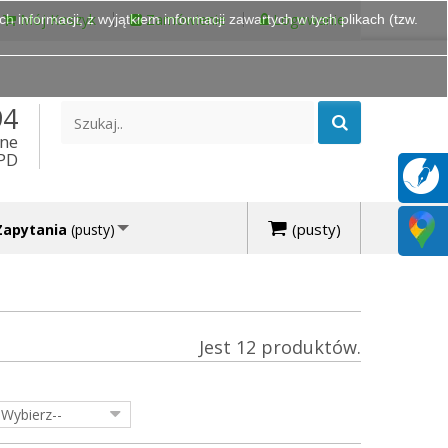
Mój Koszyk
Zamówienie
Logowanie
 informacji, z wyjątkiem informacji zawartych w tych plikach (tzw.
94
ine
DPD
(pusty)
Zapytania
(pusty)
Jest 12 produktów.
-Wybierz--