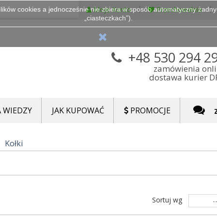
Moje Konto
Przechowalnia
lików cookies a jednocześnie nie zbiera w sposób automatyczny żadnych
„ciasteczkach”).
+48 530 294 2
zamówienia onl
dostawa kurier 
 WIEDZY
JAK KUPOWAĆ
PROMOCJE
Kołki
Sortuj wg
-