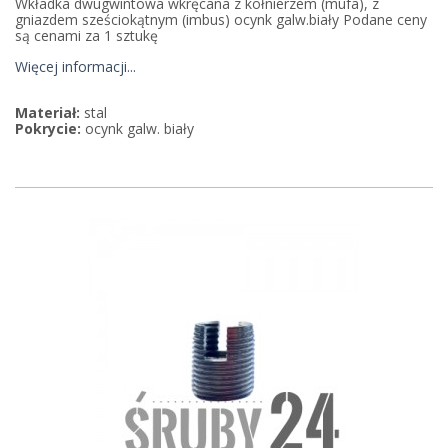
Wkładka dwugwintowa wkręcana z kołnierzem (mufa), z
gniazdem sześciokątnym (imbus) ocynk galw.biały Podane ceny
są cenami za 1 sztukę
Więcej informacji...
Materiał:
stal
Pokrycie:
ocynk galw. biały