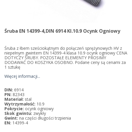
Śruba EN 14399-4,DIN 6914 Kl.10.9 Ocynk Ogniowy
Śruba z łbem sześciokątnym do połączeń sprężynowych HV z
niepełnym gwintem EN 14399-4 klasa 10.9 ocynk ogniowy CENA
DOTYCZY ŚRUBY. POZOSTAŁE ELEMENTY PROSIMY
DODAWAĆ DO KOSZYKA OSOBNO. Podane ceny są cenami za
1 sztukę
Więcej informacji...
DIN:
6914
PN:
82343
Materiał:
stal
Wytrzymałość:
10.9
Pokrycie:
ocynk ogniowy
Skok gwintu:
zwykły
Gwint:
na części długości trzpienia
EN:
14399-4