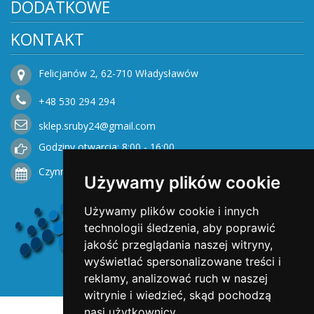
DODATKOWE
KONTAKT
Felicjanów 2, 62-710 Władysławów
+48
530
294 294
sklep.sruby24@gmail.com
Godziny otwarcia: 8:00 - 16:00
Czynne od Poniedziałku do Piątku
Używamy plików cookie
Używamy plików cookie i innych
technologii śledzenia, aby poprawić
jakość przeglądania naszej witryny,
wyświetlać spersonalizowane treści i
reklamy, analizować ruch w naszej
witrynie i wiedzieć, skąd pochodzą
nasi użytkownicy.