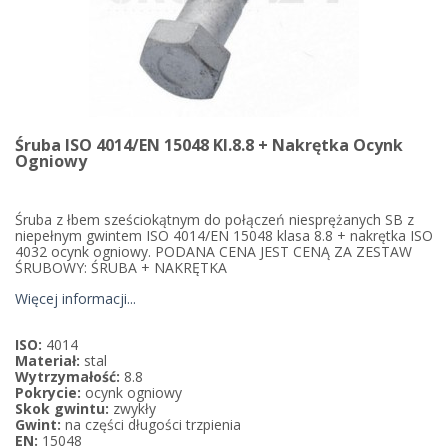
Śruba ISO 4014/EN 15048 Kl.8.8 + Nakrętka Ocynk
Ogniowy
Śruba z łbem sześciokątnym do połączeń niesprężanych SB z
niepełnym gwintem ISO 4014/EN 15048 klasa 8.8 + nakrętka ISO
4032 ocynk ogniowy. PODANA CENA JEST CENĄ ZA ZESTAW
ŚRUBOWY: ŚRUBA + NAKRĘTKA
Więcej informacji...
ISO:
4014
Materiał:
stal
Wytrzymałość:
8.8
Pokrycie:
ocynk ogniowy
Skok gwintu:
zwykły
Gwint:
na części długości trzpienia
EN:
15048