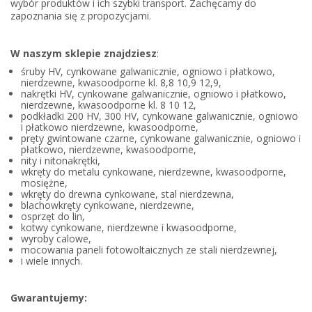
wybór produktów i ich szybki transport. Zachęcamy do
zapoznania się z propozycjami.
W naszym sklepie znajdziesz
:
śruby HV, cynkowane galwanicznie, ogniowo i płatkowo,
nierdzewne, kwasoodporne kl. 8,8 10,9 12,9,
nakrętki HV, cynkowane galwanicznie, ogniowo i płatkowo,
nierdzewne, kwasoodporne kl. 8 10 12,
podkładki 200 HV, 300 HV, cynkowane galwanicznie, ogniowo
i płatkowo nierdzewne, kwasoodporne,
pręty gwintowane czarne, cynkowane galwanicznie, ogniowo i
płatkowo, nierdzewne, kwasoodporne,
nity i nitonakrętki,
wkręty do metalu cynkowane, nierdzewne, kwasoodporne,
mosiężne,
wkręty do drewna cynkowane, stal nierdzewna,
blachowkręty cynkowane, nierdzewne,
osprzęt do lin,
kotwy cynkowane, nierdzewne i kwasoodporne,
wyroby calowe,
mocowania paneli fotowoltaicznych ze stali nierdzewnej,
i wiele innych.
Gwarantujemy: