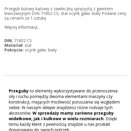
Przegub kulowy kątowy z zawleczką sprężystą z gwintem
lewozwojnym DIN 71802 CS, stal ocynk galw. biały Podane ceny
są cenami za 1 sztukę
Więcej informacji...
DIN:
71802 CS
Materiał:
stal
Pokrycie:
ocynk galw. biały
Przeguby
to elementy wykorzystywane do przenoszenia
siły i ruchu pomiędzy dwoma elementami maszyny czy
konstrukcji, mających możliwość poruszania się względem
siebie. W naszym sklepie znajdziesz różne rodzaje tych
akcesoriów.
W sprzedaży mamy zarówno przeguby
widełkowe, jak i kulkowe w wielu rozmiarach
. Dzięki
temu każdy klient z pewnością znajdzie u nas produkt
dopasowany do swoich potrzeb.