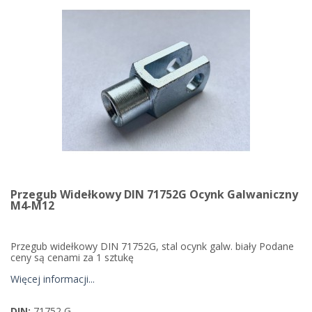
Przegub Widełkowy DIN 71752G Ocynk Galwaniczny
M4-M12
Przegub widełkowy DIN 71752G, stal ocynk galw. biały Podane
ceny są cenami za 1 sztukę
Więcej informacji...
DIN:
71752 G