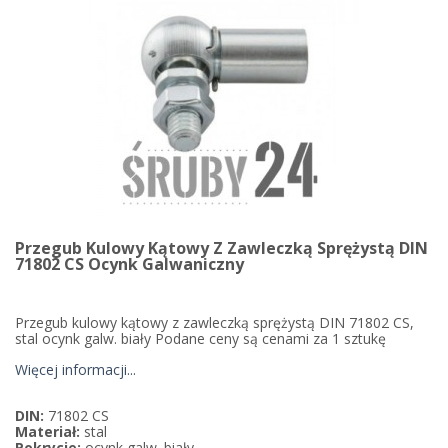
Przegub Kulowy Kątowy Z Zawleczką Sprężystą DIN
71802 CS Ocynk Galwaniczny
Przegub kulowy kątowy z zawleczką sprężystą DIN 71802 CS,
stal ocynk galw. biały Podane ceny są cenami za 1 sztukę
Więcej informacji...
DIN:
71802 CS
Materiał:
stal
Pokrycie:
ocynk galw. biały