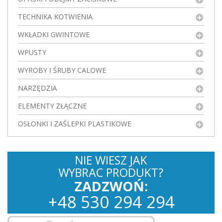
TECHNIKA KOTWIENIA
WKŁADKI GWINTOWE
WPUSTY
WYROBY I ŚRUBY CALOWE
NARZĘDZIA
ELEMENTY ZŁĄCZNE
OSŁONKI I ZAŚLEPKI PLASTIKOWE
NIE WIESZ JAK
WYBRAC PRODUKT?
ZADZWOŃ:
+
48
530
294 294