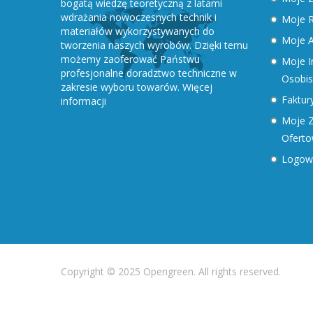
bogatą wiedzę teoretyczną z latami
wdrażania nowoczesnych technik i
Moje R
materiałów wykorzystywanych do
Moje A
tworzenia naszych wyrobów. Dzięki temu
możemy zaoferować Państwu
Moje I
profesjonalne doradztwo techniczne w
Osobis
zakresie wyboru towarów.
Więcej
Faktury
informacji
Moje Z
Ofert
Logow
Copyright © 2025 Opengreen. All rights reserved.