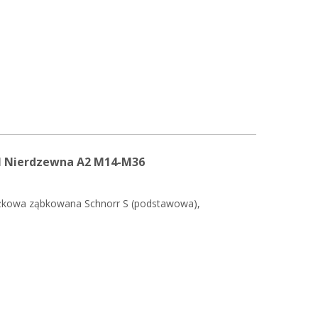
al Nierdzewna A2 M14-M36
ożkowa ząbkowana Schnorr S (podstawowa),