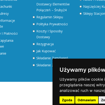
Dostawcy Elementów
achunki
Najczęściej 
Połączeń – Śruby24
dresy
Sklepy Stacjo
Regulamin Sklepu
nformacje
Polityka Prywatności
te
Koszty I Sposoby
 I Płatności
Dostawy
apytania
Rezygnacja
owe
Jak Kupować
anie
Składanie Zamówień
Składanie Zapytań
Używamy plików
Używamy plików cookie i 
przeglądania naszej witry
analizować ruch w naszej
Zgoda
Odmawiam
Zm