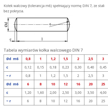
Kołek walcowy (tolerancja m6) spełniający normę DIN 7, ze stali
bez pokrycia.
Tabela wymiarów kołka walcowego DIN 7
Ød m6
0,8
1
1,2
1,5
2
2,5
3
c
0,12
0,15
0,18
0,23
0,30
0,40
0,45
~ r
0,8
1
1,2
1,5
2
2,5
3
Ød m6
6
8
10
12
16
20
25
c
1,20
1,60
2,00
2,50
3,00
3,50
4,00
~ r
6
8
10
12
16
20
25