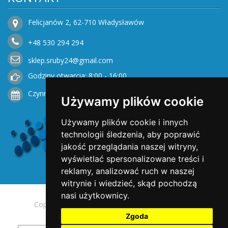
Felicjanów 2, 62-710 Władysławów
+48
530
294 294
sklep.sruby24@gmail.com
Godziny otwarcia: 8:00 - 16:00
Czynne od Poniedziałku do Piątku
Używamy plików cookie
Używamy plików cookie i innych
technologii śledzenia, aby poprawić
jakość przeglądania naszej witryny,
wyświetlać spersonalizowane treści i
reklamy, analizować ruch w naszej
witrynie i wiedzieć, skąd pochodzą
nasi użytkownicy.
Copyright © 2025 Opengreen. All rights reserved.
Zgoda