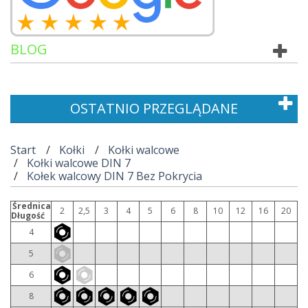
BLOG
OSTATNIO PRZEGLĄDANE
Start
Kołki
Kołki walcowe
Kołki walcowe DIN 7
Kołek walcowy DIN 7 Bez Pokrycia
Średnica
2
2,5
3
4
5
6
8
10
12
16
20
Długość
4
5
6
8