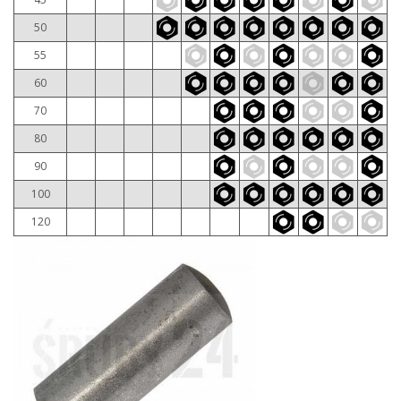
50
55
60
70
80
90
100
120