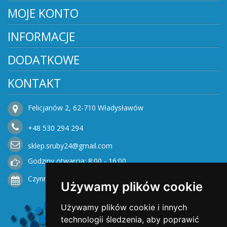
MOJE KONTO
INFORMACJE
DODATKOWE
KONTAKT
Felicjanów 2, 62-710 Władysławów
+48
530
294 294
sklep.sruby24@gmail.com
Godziny otwarcia: 8:00 - 16:00
Czynne od Poniedziałku do Piątku
Używamy plików cookie
Używamy plików cookie i innych
technologii śledzenia, aby poprawić