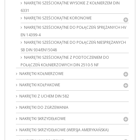
NAKRĘTKI SZEŚCIOKĄTNE WYSOKIE Z KOŁNIERZEM DIN
6331
NAKRĘTKI SZEŚCIOKĄTNE KORONOWE
NAKRĘTKI SZEŚCIOKĄTNE DO POŁĄCZEŃ SPRĘŻANYCH HV
EN 14399-4
NAKRĘTKI SZEŚCIOKĄTNE DO POŁĄCZEŃ NIESPRĘŻANYCH
SB DIN 934/EN15048
NAKRĘTKI SZEŚCIOKĄTNE Z PODTOCZENIEM DO
POŁĄCZEŃ KOŁNIERZOWYCH DIN 2510-5 NF
NAKRĘTKI KOŁNIERZOWE
NAKRĘTKI KOŁPAKOWE
NAKRĘTKI Z UCHEM DIN 582
NAKRĘTKI DO ZGRZEWANIA
NAKRĘTKI SKRZYDEŁKOWE
NAKRĘTKI SKRZYDEŁKOWE (WERSJA AMERYKAŃSKA)