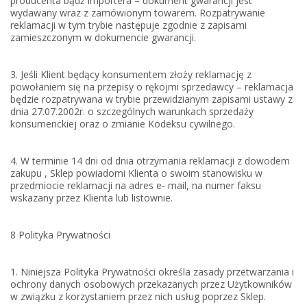
producenta bądź importera – dokument gwarancji jest
wydawany wraz z zamówionym towarem. Rozpatrywanie
reklamacji w tym trybie następuje zgodnie z zapisami
zamieszczonym w dokumencie gwarancji.
3. Jeśli Klient będący konsumentem złoży reklamację z
powołaniem się na przepisy o rękojmi sprzedawcy – reklamacja
będzie rozpatrywana w trybie przewidzianym zapisami ustawy z
dnia 27.07.2002r. o szczególnych warunkach sprzedaży
konsumenckiej oraz o zmianie Kodeksu cywilnego.
4. W terminie 14 dni od dnia otrzymania reklamacji z dowodem
zakupu , Sklep powiadomi Klienta o swoim stanowisku w
przedmiocie reklamacji na adres e- mail, na numer faksu
wskazany przez Klienta lub listownie.
8 Polityka Prywatności
1. Niniejsza Polityka Prywatności określa zasady przetwarzania i
ochrony danych osobowych przekazanych przez Użytkowników
w związku z korzystaniem przez nich usług poprzez Sklep.