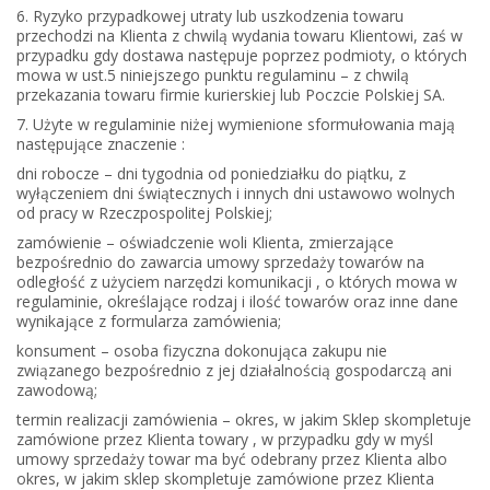
6. Ryzyko przypadkowej utraty lub uszkodzenia towaru
przechodzi na Klienta z chwilą wydania towaru Klientowi, zaś w
przypadku gdy dostawa następuje poprzez podmioty, o których
mowa w ust.5 niniejszego punktu regulaminu – z chwilą
przekazania towaru firmie kurierskiej lub Poczcie Polskiej SA.
7. Użyte w regulaminie niżej wymienione sformułowania mają
następujące znaczenie :
dni robocze
– dni tygodnia od poniedziałku do piątku, z
wyłączeniem dni świątecznych i innych dni ustawowo wolnych
od pracy w Rzeczpospolitej Polskiej;
zamówienie
– oświadczenie woli Klienta, zmierzające
bezpośrednio do zawarcia umowy sprzedaży towarów na
odległość z użyciem narzędzi komunikacji , o których mowa w
regulaminie, określające rodzaj i ilość towarów oraz inne dane
wynikające z formularza zamówienia;
konsument
– osoba fizyczna dokonująca zakupu nie
związanego bezpośrednio z jej działalnością gospodarczą ani
zawodową;
termin realizacji zamówienia
– okres, w jakim Sklep skompletuje
zamówione przez Klienta towary , w przypadku gdy w myśl
umowy sprzedaży towar ma być odebrany przez Klienta albo
okres, w jakim sklep skompletuje zamówione przez Klienta