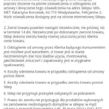
poprzez złożenie na piśmie oświadczenia o odstąpieniu od
umowy i doręczenie tego oświadczenia na adres Sklepu: MIX-
MET Katarzyna Borowiak, 62-710 Władysławów, Felicjanów 2.
Wzór oświadczenia dostępny jest na stronie internetowej Sklepu
.
2. Zwrot towaru powinien nastąpić niezwłocznie, nie później, niż
w terminie 14 dni. Niezwłocznie po dokonanym zwrocie towaru,
Sklep dokona zwrotu kwoty równej uiszczonej przez Klienta
cenie towaru.
3. Odstąpienie od umowy przez Klienta będącego konsumentem
jest możliwe pod warunkiem, iż towar jest w stanie
niezmienionym (nie nosi śladów użycia, montowania,
jakichkolwiek zniszczeń i zapakowany jest w oryginalne
opakowanie).
4. Koszty odesłania towaru w przypadku odstąpienia od umowy
ponosi Klient.
5. Koszty odesłania towaru w przypadku zwrotu towaru ponosi
Sklep
6. Sklep nie przyjmuje przesyłek odsyłanych za pobraniem.
7. Prawo do zwrotu nie przysługuje dla produktów wykonanych
na zamówienie niedostępnych domyślnie w sklepie; w myśl
ustawy o prawach konsumenta z dn. 30 maja 2014 r DzU. 827