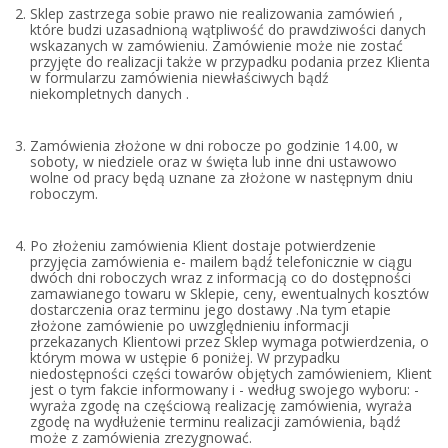
Sklep zastrzega sobie prawo nie realizowania zamówień ,
które budzi uzasadnioną wątpliwość do prawdziwości danych
wskazanych w zamówieniu. Zamówienie może nie zostać
przyjęte do realizacji także w przypadku podania przez Klienta
w formularzu zamówienia niewłaściwych bądź
niekompletnych danych .
Zamówienia złożone w dni robocze po godzinie 14.00, w
soboty, w niedziele oraz w święta lub inne dni ustawowo
wolne od pracy będą uznane za złożone w następnym dniu
roboczym.
Po złożeniu zamówienia Klient dostaje potwierdzenie
przyjęcia zamówienia e- mailem bądź telefonicznie w ciągu
dwóch dni roboczych wraz z informacją
co
do dostępności
zamawianego towaru w Sklepie
, ceny, ewentualnych kosztów
dostarczenia oraz terminu jego dostawy .Na tym etapie
złożone zamówienie po uwzględnieniu informacji
przekazanych Klientowi przez Sklep wymaga potwierdzenia, o
którym mowa w ustępie 6 poniżej. W przypadku
niedostępności części towarów objętych zamówieniem, Klient
jest o tym fakcie informowany i - według swojego wyboru: -
wyraża zgodę na częściową realizację zamówienia, wyraża
zgodę na wydłużenie terminu realizacji zamówienia, bądź
może z zamówienia zrezygnować.