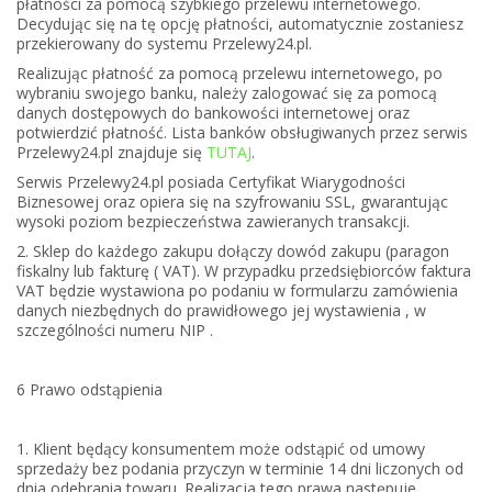
płatności za pomocą szybkiego przelewu internetowego.
Decydując się na tę opcję płatności, automatycznie zostaniesz
przekierowany do systemu Przelewy24.pl.
Realizując płatność za pomocą przelewu internetowego, po
wybraniu swojego banku, należy zalogować się za pomocą
danych dostępowych do bankowości internetowej oraz
potwierdzić płatność. Lista banków obsługiwanych przez serwis
Przelewy24.pl znajduje się
TUTAJ
.
Serwis Przelewy24.pl posiada Certyfikat Wiarygodności
Biznesowej oraz opiera się na szyfrowaniu SSL, gwarantując
wysoki poziom bezpieczeństwa zawieranych transakcji.
2. Sklep do każdego zakupu dołączy dowód zakupu (paragon
fiskalny lub fakturę ( VAT). W przypadku przedsiębiorców faktura
VAT będzie wystawiona po podaniu w formularzu zamówienia
danych niezbędnych do prawidłowego jej wystawienia , w
szczególności numeru NIP .
6 Prawo odstąpienia
1. Klient będący konsumentem może odstąpić od umowy
sprzedaży bez podania przyczyn w terminie 14 dni liczonych od
dnia odebrania towaru. Realizacja tego prawa następuje