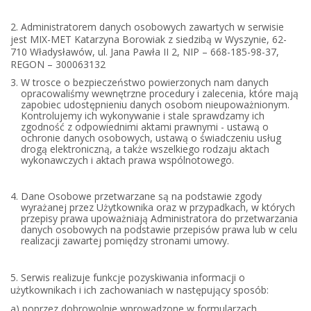
2. Administratorem danych osobowych zawartych w serwisie
jest MIX-MET Katarzyna Borowiak z siedzibą w Wyszynie, 62-
710 Władysławów, ul. Jana Pawła II 2, NIP – 668-185-98-37,
REGON – 300063132
W trosce o bezpieczeństwo powierzonych nam danych
opracowaliśmy wewnętrzne procedury i zalecenia, które mają
zapobiec udostępnieniu danych osobom nieupoważnionym.
Kontrolujemy ich wykonywanie i stale sprawdzamy ich
zgodność z odpowiednimi aktami prawnymi - ustawą o
ochronie danych osobowych, ustawą o świadczeniu usług
drogą elektroniczną, a także wszelkiego rodzaju aktach
wykonawczych i aktach prawa wspólnotowego.
Dane Osobowe przetwarzane są na podstawie zgody
wyrażanej przez Użytkownika oraz w przypadkach, w których
przepisy prawa upoważniają Administratora do przetwarzania
danych osobowych na podstawie przepisów prawa lub w celu
realizacji zawartej pomiędzy stronami umowy.
5. Serwis realizuje funkcje pozyskiwania informacji o
użytkownikach i ich zachowaniach w następujący sposób:
a) poprzez dobrowolnie wprowadzone w formularzach