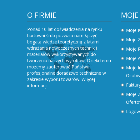
O FIRMIE
MOJE
Ponad 10 lat doświadczenia na rynku
Moje 
hurtowni śrub pozwala nam łączyć
Moje 
bogatą wiedzę teoretyczną z latami
wdrażania nowoczesnych technik i
Moje R
materiałów wykorzystywanych do
Moje A
tworzenia naszych wyrobów. Dzięki temu
możemy zaoferować Państwu
Moje I
profesjonalne doradztwo techniczne w
Osobis
zakresie wyboru towarów.
Więcej
Faktury
informacji
Moje Z
Ofert
Logow