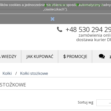
Moje Konto
Przechowalnia
lików cookies a jednocześnie nie zbiera w sposób automatyczny żadnych
„ciasteczkach”).
+48 530 294 2
zamówienia onl
dostawa kurier 
 WIEDZY
JAK KUPOWAĆ
PROMOCJE
Kołki
Kołki stożkowe
I STOŻKOWE
Sortuj wg
-