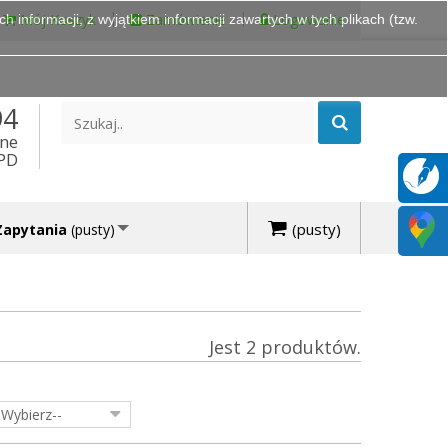
Mój Koszyk
Zamówienie
Logowanie
 informacji, z wyjątkiem informacji zawartych w tych plikach (tzw.
94
ine
DPD
(pusty)
Zapytania
(pusty)
Jest 2 produktów.
-Wybierz--