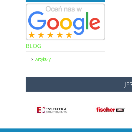
BLOG
Artykuły
JE