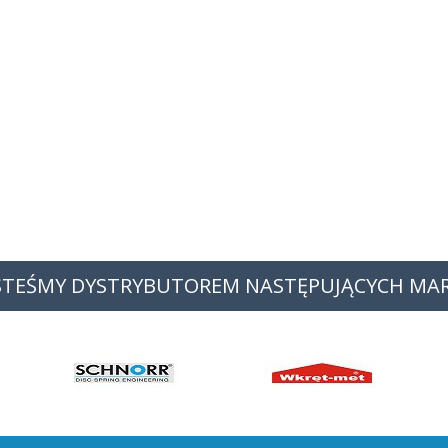
STEŚMY DYSTRYBUTOREM NASTĘPUJĄCYCH MA