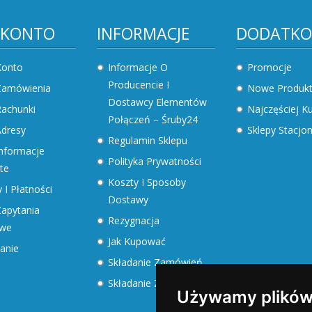
 KONTO
INFORMACJE
DODATK
Konto
Informacje O
Promocje
Producencie I
Zamówienia
Nowe Produk
Dostawcy Elementów
achunki
Najczęściej 
Połączeń – Śruby24
dresy
Sklepy Stacjo
Regulamin Sklepu
nformacje
Polityka Prywatności
te
Koszty I Sposoby
 I Płatności
Dostawy
apytania
Rezygnacja
owe
Jak Kupować
anie
Składanie Zamówień
Składanie Zapytań
Używamy plików