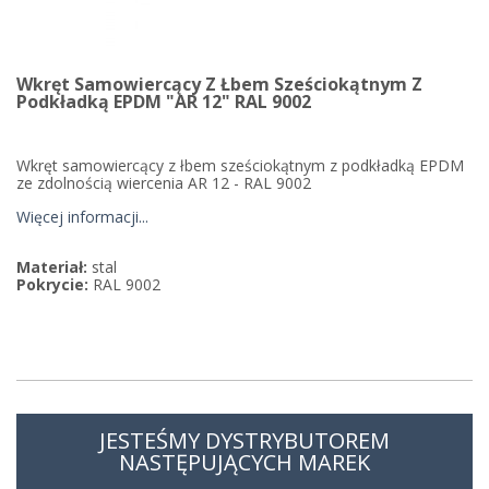
Wkręt Samowiercący Z Łbem Sześciokątnym Z
Podkładką EPDM "AR 12" RAL 9002
Wkręt samowiercący z łbem sześciokątnym z podkładką EPDM
ze zdolnością wiercenia AR 12 - RAL 9002
Więcej informacji...
Materiał:
stal
Pokrycie:
RAL 9002
JESTEŚMY DYSTRYBUTOREM
NASTĘPUJĄCYCH MAREK