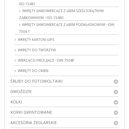
ISO 15481
WKRĘTY SAMOWIERCĄCE Z ŁBEM SZEŚCIOKĄTNYM
ZĄBKOWANYM ~ISO 15480
WKRĘTY SAMOWIERCĄCE Z ŁBEM PODKŁADKOWYM ~DIN
7504 T
WKRĘTY KARTON-GIPS
WKRĘTY DO TWORZYW
WIERCĄCO-FREZUJĄCE ~DIN 7504P
WKRĘTY DO OKIEN
ŚRUBY DO FOTOWOLTAIKI
GWOŹDZIE
KOŁKI
KORKI GWINTOWANE
AKCESORIA ŻEGLARSKIE