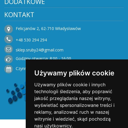
DODATKOWE
KONTAKT
Felicjanów 2, 62-710 Władysławów
+48
530
294 294
sklep.sruby24@gmail.com
Godziny otwarcia: 8:00 - 16:00
Czynne od Poniedziałku do Piątku
Używamy plików cookie
Używamy plików cookie i innych
technologii śledzenia, aby poprawić
jakość przeglądania naszej witryny,
wyświetlać spersonalizowane treści i
reklamy, analizować ruch w naszej
witrynie i wiedzieć, skąd pochodzą
nasi użytkownicy.