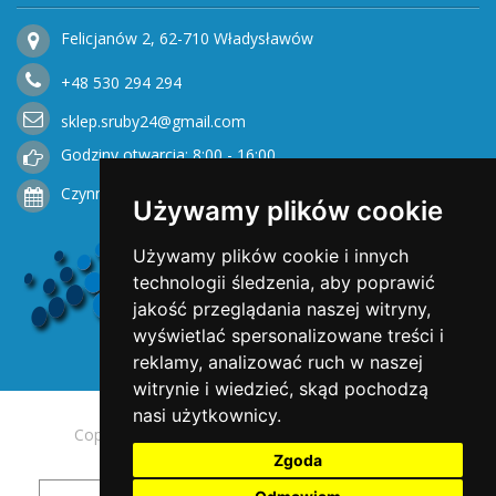
Felicjanów 2, 62-710 Władysławów
+48
530
294 294
sklep.sruby24@gmail.com
Godziny otwarcia: 8:00 - 16:00
Czynne od Poniedziałku do Piątku
Używamy plików cookie
Używamy plików cookie i innych
technologii śledzenia, aby poprawić
jakość przeglądania naszej witryny,
wyświetlać spersonalizowane treści i
reklamy, analizować ruch w naszej
witrynie i wiedzieć, skąd pochodzą
nasi użytkownicy.
Copyright © 2025 Opengreen. All rights reserved.
Zgoda