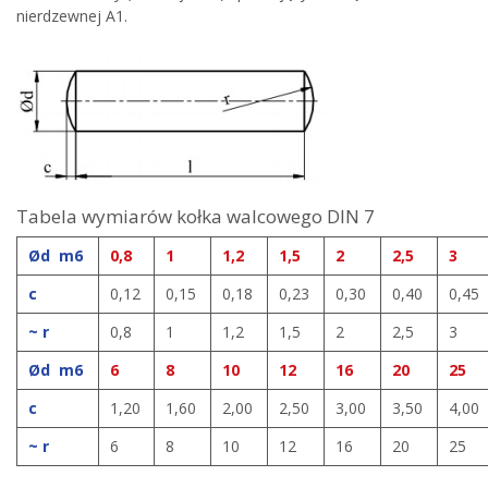
nierdzewnej A1.
Tabela wymiarów kołka walcowego DIN 7
Ød m6
0,8
1
1,2
1,5
2
2,5
3
c
0,12
0,15
0,18
0,23
0,30
0,40
0,45
~ r
0,8
1
1,2
1,5
2
2,5
3
Ød m6
6
8
10
12
16
20
25
c
1,20
1,60
2,00
2,50
3,00
3,50
4,00
~ r
6
8
10
12
16
20
25