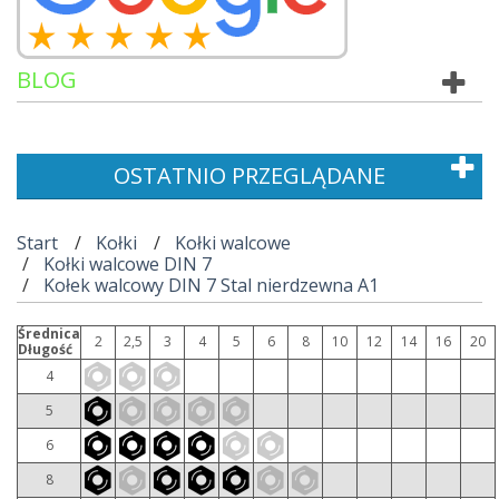
BLOG
OSTATNIO PRZEGLĄDANE
Start
Kołki
Kołki walcowe
Kołki walcowe DIN 7
Kołek walcowy DIN 7 Stal nierdzewna A1
Średnica
2
2,5
3
4
5
6
8
10
12
14
16
20
Długość
4
5
6
8