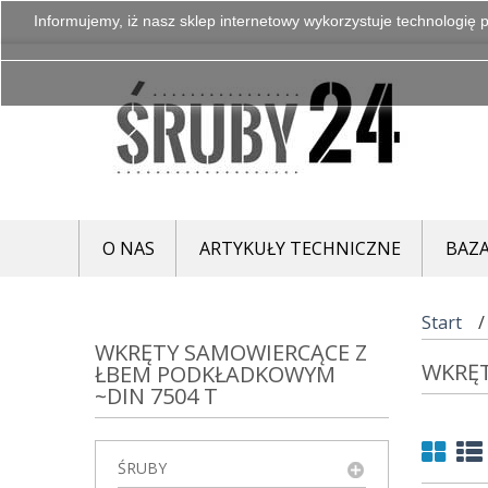
Informujemy, iż nasz sklep internetowy wykorzystuje technologię p
O NAS
ARTYKUŁY TECHNICZNE
BAZA
Start
WKRĘTY SAMOWIERCĄCE Z
WKRĘT
ŁBEM PODKŁADKOWYM
~DIN 7504 T
ŚRUBY