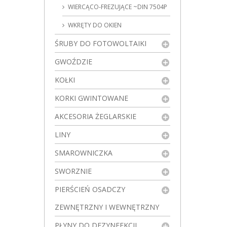
WIERCĄCO-FREZUJĄCE ~DIN 7504P
WKRĘTY DO OKIEN
ŚRUBY DO FOTOWOLTAIKI
GWOŹDZIE
KOŁKI
KORKI GWINTOWANE
AKCESORIA ŻEGLARSKIE
LINY
SMAROWNICZKA
SWORZNIE
PIERŚCIEŃ OSADCZY
ZEWNĘTRZNY I WEWNĘTRZNY
PŁYNY DO DEZYNFEKCJI