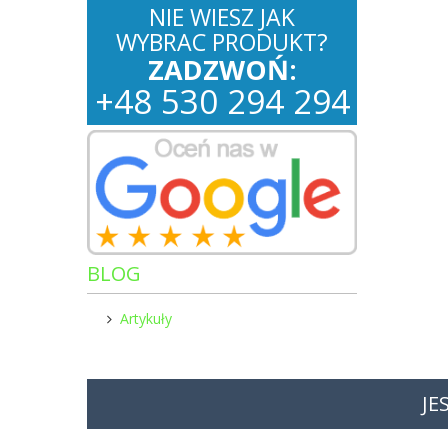
NIE WIESZ JAK
WYBRAC PRODUKT?
ZADZWOŃ:
+
48
530
294 294
BLOG
Artykuły
JE