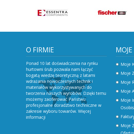
O FIRMIE
MOJE
Ponad 10 lat doświadczenia na rynku
Moje 
hurtowni śrub pozwala nam łączyć
Moje 
bogatą wiedzę teoretyczną z latami
wdrażania nowoczesnych technik i
Moje R
materiałów wykorzystywanych do
Moje A
tworzenia naszych wyrobów. Dzięki temu
możemy zaoferować Państwu
Moje I
profesjonalne doradztwo techniczne w
Osobis
zakresie wyboru towarów.
Więcej
Faktury
informacji
Moje Z
Ofert