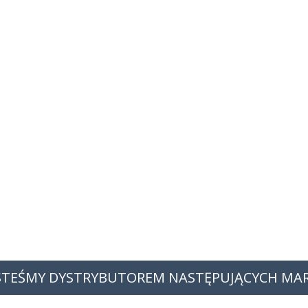
STEŚMY DYSTRYBUTOREM NASTĘPUJĄCYCH MA