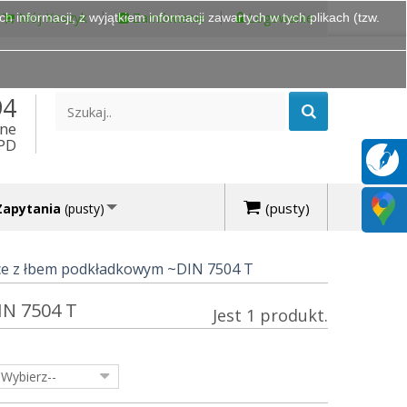
Mój Koszyk
Zamówienie
Logowanie
 informacji, z wyjątkiem informacji zawartych w tych plikach (tzw.
94
ine
DPD
(pusty)
Zapytania
(pusty)
e z łbem podkładkowym ~DIN 7504 T
N 7504 T
Jest 1 produkt.
-Wybierz--