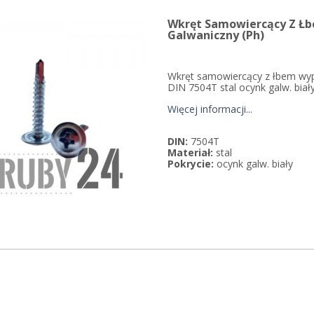
Wkręt Samowiercący Z Ł
Galwaniczny (Ph)
Wkręt samowiercący z łbem wy
DIN 7504T stal ocynk galw. bia
Więcej informacji...
DIN:
7504T
Materiał:
stal
Pokrycie:
ocynk galw. biały