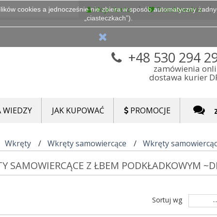
Moje Konto
Przechowalnia
lików cookies a jednocześnie nie zbiera w sposób automatyczny żadnych
„ciasteczkach”).
+48 530 294 2
zamówienia onl
dostawa kurier 
 WIEDZY
JAK KUPOWAĆ
PROMOCJE
Wkręty
Wkręty samowiercące
Wkręty samowiercąc
Y SAMOWIERCĄCE Z ŁBEM PODKŁADKOWYM ~DI
Sortuj wg
-