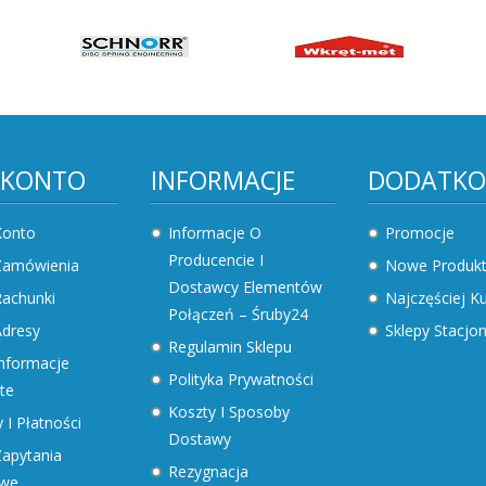
 KONTO
INFORMACJE
DODATK
Konto
Informacje O
Promocje
Producencie I
Zamówienia
Nowe Produk
Dostawcy Elementów
achunki
Najczęściej 
Połączeń – Śruby24
dresy
Sklepy Stacjo
Regulamin Sklepu
nformacje
Polityka Prywatności
te
Koszty I Sposoby
 I Płatności
Dostawy
apytania
Rezygnacja
owe