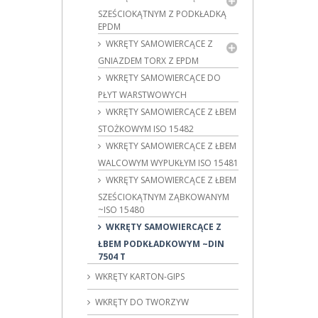
SZEŚCIOKĄTNYM Z PODKŁADKĄ
EPDM
WKRĘTY SAMOWIERCĄCE Z
GNIAZDEM TORX Z EPDM
WKRĘTY SAMOWIERCĄCE DO
PŁYT WARSTWOWYCH
WKRĘTY SAMOWIERCĄCE Z ŁBEM
STOŻKOWYM ISO 15482
WKRĘTY SAMOWIERCĄCE Z ŁBEM
WALCOWYM WYPUKŁYM ISO 15481
WKRĘTY SAMOWIERCĄCE Z ŁBEM
SZEŚCIOKĄTNYM ZĄBKOWANYM
~ISO 15480
WKRĘTY SAMOWIERCĄCE Z
ŁBEM PODKŁADKOWYM ~DIN
7504 T
WKRĘTY KARTON-GIPS
WKRĘTY DO TWORZYW