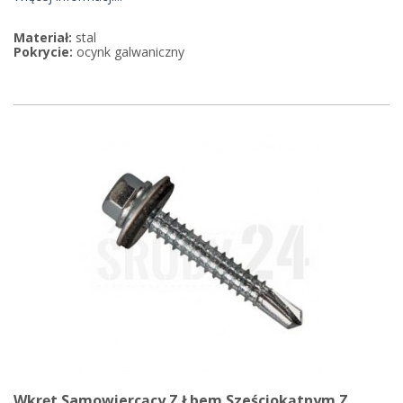
Materiał:
stal
Pokrycie:
ocynk galwaniczny
Wkręt Samowiercący Z Łbem Sześciokątnym Z