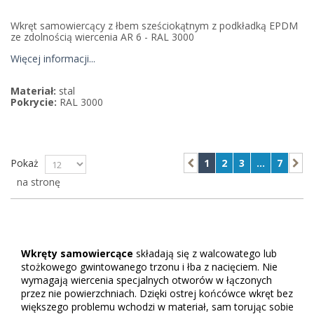
Wkręt samowiercący z łbem sześciokątnym z podkładką EPDM
ze zdolnością wiercenia AR 6 - RAL 3000
Więcej informacji...
Materiał:
stal
Pokrycie:
RAL 3000
Pokaż
1
2
3
...
7
na stronę
Wkręty samowiercące
składają się z walcowatego lub
stożkowego gwintowanego trzonu i łba z nacięciem. Nie
wymagają wiercenia specjalnych otworów w łączonych
przez nie powierzchniach. Dzięki ostrej końcówce wkręt bez
większego problemu wchodzi w materiał, sam torując sobie