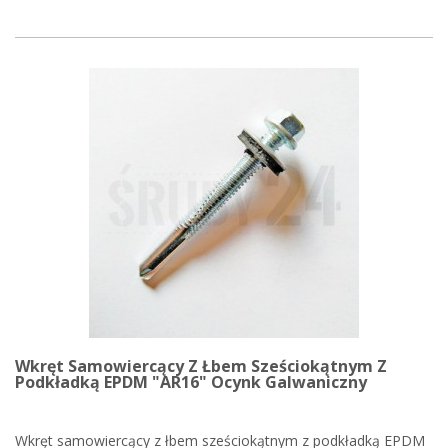
Wkręt Samowiercący Z Łbem Sześciokątnym Z
Podkładką EPDM "AR16" Ocynk Galwaniczny
Wkręt samowiercący z łbem sześciokątnym z podkładką EPDM