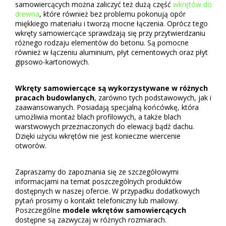
samowiercących można zaliczyć też dużą część
wkrętów do
drewna
, które również bez problemu pokonują opór
miękkiego materiału i tworzą mocne łączenia. Oprócz tego
wkręty samowiercące sprawdzają się przy przytwierdzaniu
różnego rodzaju elementów do betonu. Są pomocne
również w łączeniu aluminium, płyt cementowych oraz płyt
gipsowo-kartonowych.
Wkręty samowiercące są wykorzystywane w różnych
pracach budowlanych
, zarówno tych podstawowych, jak i
zaawansowanych. Posiadają specjalną końcówkę, która
umożliwia montaż blach profilowych, a także blach
warstwowych przeznaczonych do elewacji bądź dachu.
Dzięki użyciu wkrętów nie jest konieczne wiercenie
otworów.
Zapraszamy do zapoznania się ze szczegółowymi
informacjami na temat poszczególnych produktów
dostępnych w naszej ofercie. W przypadku dodatkowych
pytań prosimy o kontakt telefoniczny lub mailowy.
Poszczególne
modele wkrętów samowiercących
dostępne są zazwyczaj w różnych rozmiarach.