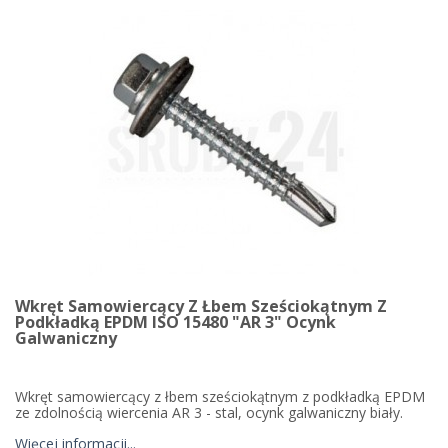
Wkręt Samowiercący Z Łbem Sześciokątnym Z
Podkładką EPDM ISO 15480 "AR 3" Ocynk
Galwaniczny
Wkręt samowiercący z łbem sześciokątnym z podkładką EPDM
ze zdolnością wiercenia AR 3 - stal, ocynk galwaniczny biały.
Więcej informacji...