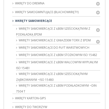
WKRĘTY DO DREWNA
WKRĘTY SAMOGWINTUJĄCE (BLACHOWKRĘTY)
WKRĘTY SAMOWIERCĄCE
WKRĘTY SAMOWIERCĄCE Z ŁBEM SZEŚCIOKĄTNYM Z
PODKŁADKĄ EPDM
WKRĘTY SAMOWIERCĄCE Z GNIAZDEM TORX Z EPDM
WKRĘTY SAMOWIERCĄCE DO PŁYT WARSTWOWYCH
WKRĘTY SAMOWIERCĄCE Z ŁBEM STOŻKOWYM ISO 15482
WKRĘTY SAMOWIERCĄCE Z ŁBEM WALCOWYM WYPUKŁYM
ISO 15481
WKRĘTY SAMOWIERCĄCE Z ŁBEM SZEŚCIOKĄTNYM
ZĄBKOWANYM ~ISO 15480
WKRĘTY SAMOWIERCĄCE Z ŁBEM PODKŁADKOWYM ~DIN
7504 T
WKRĘTY KARTON-GIPS
WKRĘTY DO TWORZYW