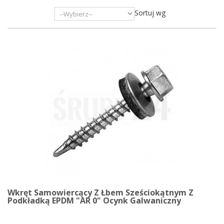
Sortuj wg
Wkręt Samowiercący Z Łbem Sześciokątnym Z
Podkładką EPDM "AR 0" Ocynk Galwaniczny