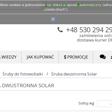
Moje Konto
Przechowalnia
lików cookies a jednocześnie nie zbiera w sposób automatyczny żadnych
„ciasteczkach”).
+48 530 294 2
zamówienia onl
dostawa kurier 
 WIEDZY
JAK KUPOWAĆ
PROMOCJE
Śruby do fotowoltaiki
Śruba dwustronna Solar
A DWUSTRONNA SOLAR
Sortuj wg
-