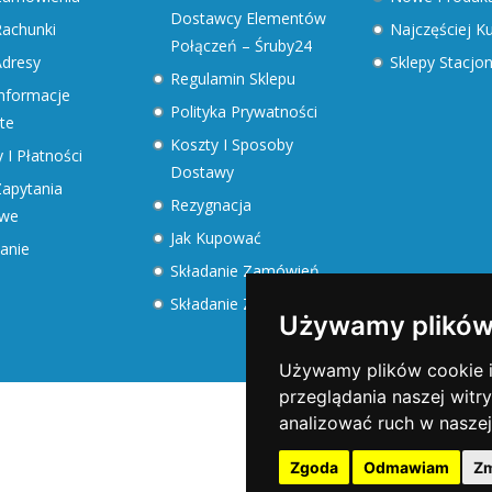
Dostawcy Elementów
achunki
Najczęściej 
Połączeń – Śruby24
dresy
Sklepy Stacjo
Regulamin Sklepu
nformacje
Polityka Prywatności
te
Koszty I Sposoby
 I Płatności
Dostawy
apytania
Rezygnacja
owe
Jak Kupować
anie
Składanie Zamówień
Składanie Zapytań
Używamy plików
Używamy plików cookie i 
przeglądania naszej witry
analizować ruch w naszej
Zgoda
Odmawiam
Zm