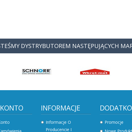
STEŚMY DYSTRYBUTOREM NASTĘPUJĄCYCH MA
 KONTO
INFORMACJE
DODATK
Konto
Informacje O
Promocje
Producencie I
Zamówienia
Nowe Produk