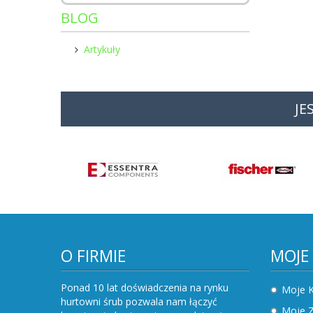
BLOG
Artykuły
JE
O FIRMIE
MOJE
Ponad 10 lat doświadczenia na rynku
Moje 
hurtowni śrub pozwala nam łączyć
Moje 