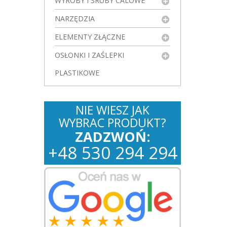
WYROBY I ŚRUBY CALOWE
NARZĘDZIA
ELEMENTY ZŁĄCZNE
OSŁONKI I ZAŚLEPKI
PLASTIKOWE
NIE WIESZ JAK
WYBRAC PRODUKT?
ZADZWOŃ:
+
48
530
294 294