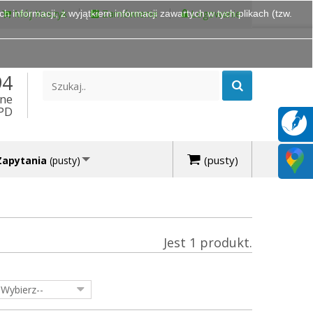
Mój Koszyk
Zamówienie
Logowanie
 informacji, z wyjątkiem informacji zawartych w tych plikach (tzw.
94
ine
DPD
(pusty)
Zapytania
(pusty)
Jest 1 produkt.
-Wybierz--