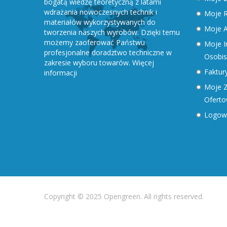
bogatą wiedzę teoretyczną z latami
wdrażania nowoczesnych technik i
Moje R
materiałów wykorzystywanych do
Moje A
tworzenia naszych wyrobów. Dzięki temu
możemy zaoferować Państwu
Moje I
profesjonalne doradztwo techniczne w
Osobis
zakresie wyboru towarów.
Więcej
Faktury
informacji
Moje Z
Ofert
Logow
Copyright © 2025 Opengreen. All rights reserved.