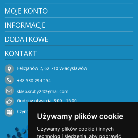
MOJE KONTO
INFORMACJE
DODATKOWE
KONTAKT
Felicjanów 2, 62-710 Władysławów
+48
530
294 294
sklep.sruby24@gmail.com
Godziny otwarcia: 8:00 - 16:00
Czynne od Poniedziałku do Piątku
Używamy plików cookie
Używamy plików cookie i innych
technologii śledzenia, aby poprawić