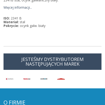
2341B stal, ocynk galwaniczny biały.
Więcej informacji...
ISO:
2341 B
Materiał:
stal
Pokrycie:
ocynk galw. biały
JESTEŚMY DYSTRYBUTOREM
NASTĘPUJĄCYCH MAREK
O FIRMIE