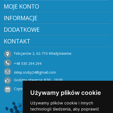
MOJE KONTO
INFORMACJE
DODATKOWE
KONTAKT
Felicjanów 2, 62-710 Władysławów
+48
530
294 294
sklep.sruby24@gmail.com
Godziny otwarcia: 8:00 - 16:00
Czynne od Poniedziałku do Piątku
Używamy plików cookie
Używamy plików cookie i innych
technologii śledzenia, aby poprawić