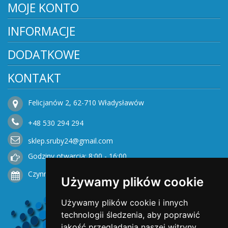
MOJE KONTO
INFORMACJE
DODATKOWE
KONTAKT
Felicjanów 2, 62-710 Władysławów
+48
530
294 294
sklep.sruby24@gmail.com
Godziny otwarcia: 8:00 - 16:00
Czynne od Poniedziałku do Piątku
Używamy plików cookie
Używamy plików cookie i innych
technologii śledzenia, aby poprawić
jakość przeglądania naszej witryny,