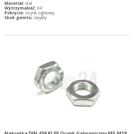
Materiał:
stal
Wytrzymałość:
04
Pokrycie:
ocynk ogniowy
Skok gwintu:
zwykły
Nakrętka DIN 439 Kl.05 Ocynk Galwaniczny M5-M18