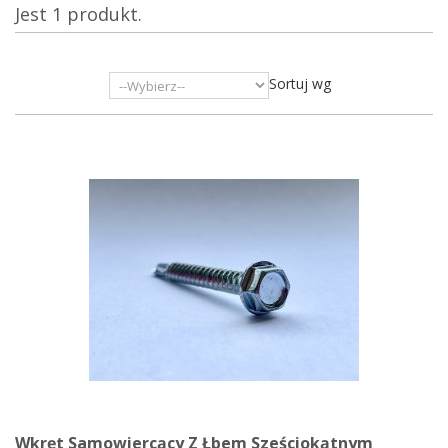
Jest 1 produkt.
Sortuj wg
Wkręt Samowiercący Z Łbem Sześciokątnym