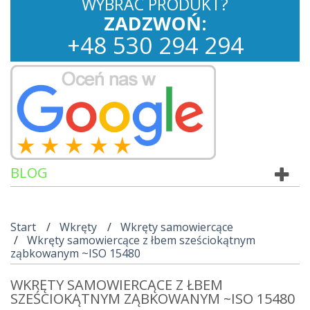
WYBRAC PRODUKT?
ZADZWOŃ:
+
48
530
294 294
BLOG
Start
Wkręty
Wkręty samowiercące
Wkręty samowiercące z łbem sześciokątnym
ząbkowanym ~ISO 15480
WKRĘTY SAMOWIERCĄCE Z ŁBEM
SZEŚCIOKĄTNYM ZĄBKOWANYM ~ISO 15480