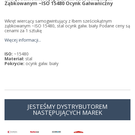
Ząbkowanym ~ISO 15480 Ocynk Galwaniczny
Wkręt wiercący samogwintujący z łbem sześciokątnym
ząbkowanym ~ISO 15480, stal ocynk galw. biały Podane ceny są
cenami za 1 sztukę
Więcej informacji...
ISO:
~15480
Materiał:
stal
Pokrycie:
ocynk galw. biały
JESTEŚMY DYSTRYBUTOREM
NASTĘPUJĄCYCH MAREK