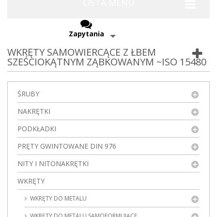
LISTA MENU
Zapytania
WKRĘTY SAMOWIERCĄCE Z ŁBEM
SZEŚCIOKĄTNYM ZĄBKOWANYM ~ISO 15480
ŚRUBY
NAKRĘTKI
PODKŁADKI
PRĘTY GWINTOWANE DIN 976
NITY I NITONAKRĘTKI
WKRĘTY
WKRĘTY DO METALU
WKRĘTY DO METALU SAMOFORMUJĄCE