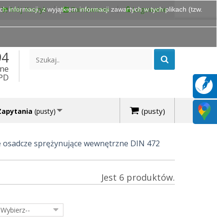
Mój Koszyk
Zamówienie
Logowanie
 informacji, z wyjątkiem informacji zawartych w tych plikach (tzw.
94
ine
DPD
(pusty)
Zapytania
(pusty)
ie osadcze sprężynujące wewnętrzne DIN 472
Jest 6 produktów.
-Wybierz--