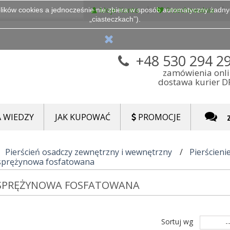
Moje Konto
Przechowalnia
lików cookies a jednocześnie nie zbiera w sposób automatyczny żadnych
„ciasteczkach”).
+48 530 294 2
zamówienia onl
dostawa kurier 
 WIEDZY
JAK KUPOWAĆ
PROMOCJE
Pierścień osadczy zewnętrzny i wewnętrzny
Pierścien
 sprężynowa fosfatowana
 SPRĘŻYNOWA FOSFATOWANA
Sortuj wg
-