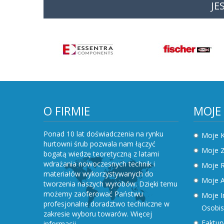
JE
O FIRMIE
MOJE
Ponad 10 lat doświadczenia na rynku
Moje 
hurtowni śrub pozwala nam łączyć
Moje 
bogatą wiedzę teoretyczną z latami
wdrażania nowoczesnych technik i
Moje R
materiałów wykorzystywanych do
Moje A
tworzenia naszych wyrobów. Dzięki temu
możemy zaoferować Państwu
Moje I
profesjonalne doradztwo techniczne w
Osobis
zakresie wyboru towarów.
Więcej
Faktury
informacji