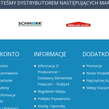
STEŚMY DYSTRYBUTOREM NASTĘPUJĄCYCH MA
 KONTO
INFORMACJE
DODATK
Konto
Informacje O
Promocje
Producencie I
Zamówienia
Nowe Produk
Dostawcy Elementów
achunki
Najczęściej 
Połączeń – Śruby24
dresy
Sklepy Stacjo
Regulamin Sklepu
nformacje
Polityka Prywatności
te
Koszty I Sposoby
 I Płatności