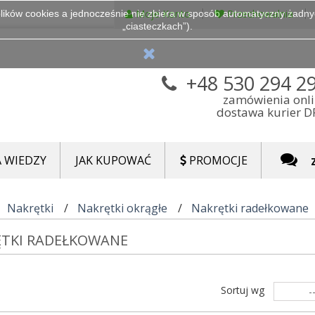
Moje Konto
Przechowalnia
lików cookies a jednocześnie nie zbiera w sposób automatyczny żadnych
„ciasteczkach”).
+48 530 294 2
zamówienia onl
dostawa kurier 
 WIEDZY
JAK KUPOWAĆ
PROMOCJE
Nakrętki
Nakrętki okrągłe
Nakrętki radełkowane
ĘTKI RADEŁKOWANE
Sortuj wg
-