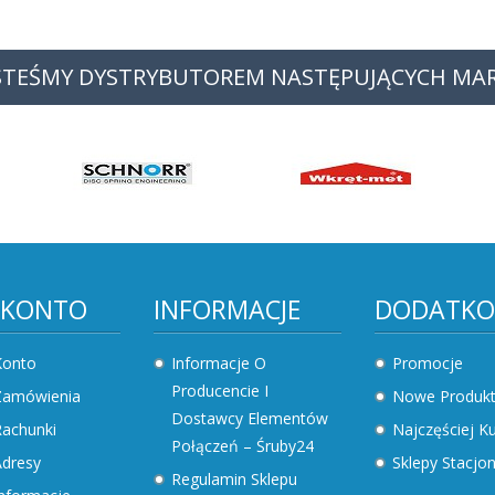
STEŚMY DYSTRYBUTOREM NASTĘPUJĄCYCH MA
 KONTO
INFORMACJE
DODATK
Konto
Informacje O
Promocje
Producencie I
Zamówienia
Nowe Produk
Dostawcy Elementów
achunki
Najczęściej 
Połączeń – Śruby24
dresy
Sklepy Stacjo
Regulamin Sklepu