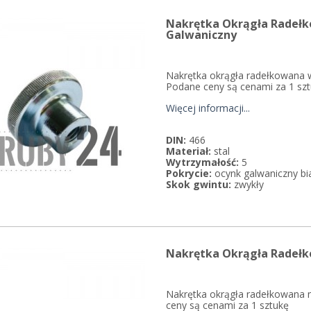
Nakrętka Okrągła Radełk
Galwaniczny
Nakrętka okrągła radełkowana wy
Podane ceny są cenami za 1 sz
Więcej informacji...
DIN:
466
Materiał:
stal
Wytrzymałość:
5
Pokrycie:
ocynk galwaniczny bi
Skok gwintu:
zwykły
Nakrętka Okrągła Radełko
Nakrętka okrągła radełkowana ni
ceny są cenami za 1 sztukę