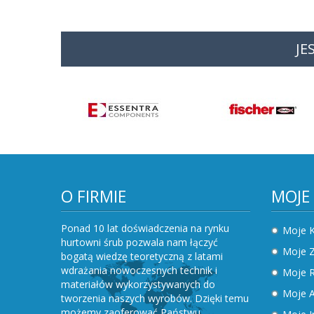
JE
O FIRMIE
MOJE
Ponad 10 lat doświadczenia na rynku
Moje 
hurtowni śrub pozwala nam łączyć
Moje 
bogatą wiedzę teoretyczną z latami
wdrażania nowoczesnych technik i
Moje R
materiałów wykorzystywanych do
Moje A
tworzenia naszych wyrobów. Dzięki temu
możemy zaoferować Państwu