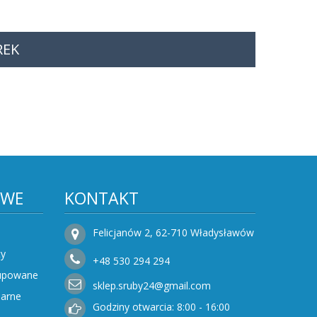
REK
OWE
KONTAKT
Felicjanów 2, 62-710 Władysławów
ty
+48
530
294 294
Kupowane
sklep.sruby24@gmail.com
narne
Godziny otwarcia: 8:00 - 16:00