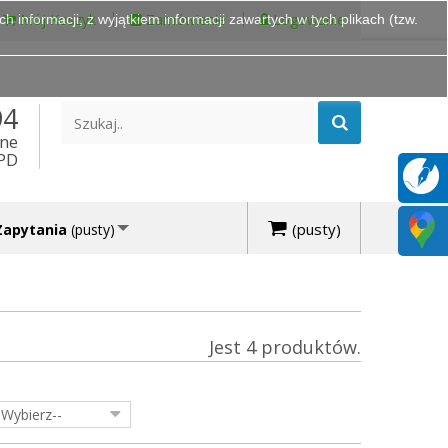
Mój Koszyk
Zamówienie
Logowanie
 informacji, z wyjątkiem informacji zawartych w tych plikach (tzw.
94
ine
DPD
(pusty)
Zapytania
(pusty)
Jest 4 produktów.
-Wybierz--