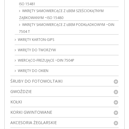
ISO 15481
WKRĘTY SAMOWIERCĄCE Z ŁBEM SZEŚCIOKĄTNYM
ZĄBKOWANYM ~ISO 15480
WKRĘTY SAMOWIERCĄCE Z ŁBEM PODKŁADKOWYM ~DIN
7504 T
WKRĘTY KARTON-GIPS
WKRĘTY DO TWORZYW
WIERCĄCO-FREZUJĄCE ~DIN 7504P
WKRĘTY DO OKIEN
ŚRUBY DO FOTOWOLTAIKI
GWOŹDZIE
KOŁKI
KORKI GWINTOWANE
AKCESORIA ŻEGLARSKIE