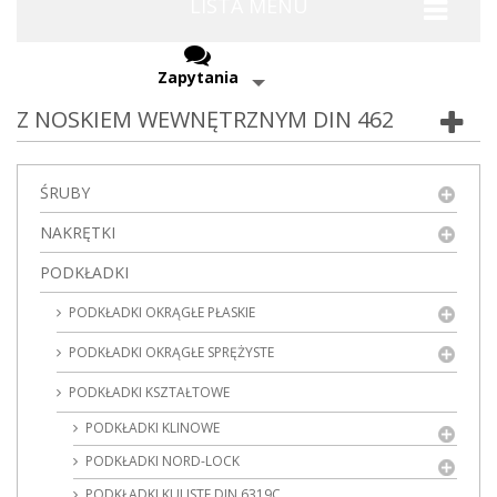
LISTA MENU
Zapytania
Z NOSKIEM WEWNĘTRZNYM DIN 462
ŚRUBY
NAKRĘTKI
PODKŁADKI
PODKŁADKI OKRĄGŁE PŁASKIE
PODKŁADKI OKRĄGŁE SPRĘŻYSTE
PODKŁADKI KSZTAŁTOWE
PODKŁADKI KLINOWE
PODKŁADKI NORD-LOCK
PODKŁADKI KULISTE DIN 6319C