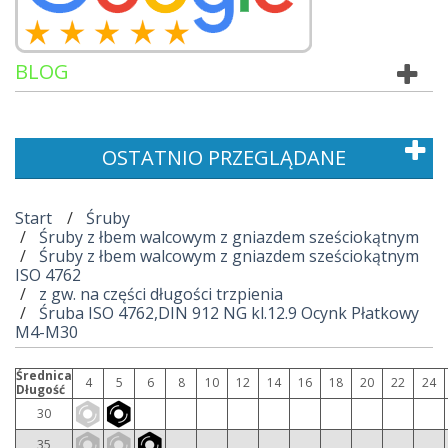
BLOG
OSTATNIO PRZEGLĄDANE
Start
Śruby
Śruby z łbem walcowym z gniazdem sześciokątnym
Śruby z łbem walcowym z gniazdem sześciokątnym
ISO 4762
z gw. na części długości trzpienia
Śruba ISO 4762,DIN 912 NG kl.12.9 Ocynk Płatkowy
M4-M30
Średnica
4
5
6
8
10
12
14
16
18
20
22
24
Długość
30
35