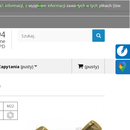
Mój Koszyk
Zamówienie
Logowanie
 informacji, z wyjątkiem informacji zawartych w tych plikach (tzw.
94
ine
DPD
(pusty)
Zapytania
(pusty)
)
M22