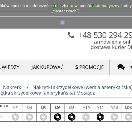
Moje Konto
Przechowalnia
lików cookies a jednocześnie nie zbiera w sposób automatyczny żadnych
„ciasteczkach”).
+48 530 294 2
zamówienia onl
dostawa kurier 
 WIEDZY
JAK KUPOWAĆ
PROMOCJE
Nakrętki
Nakrętki skrzydełkowe (wersja amerykańska
ętka skrzydełkowa (amerykańska) Mosiądz
nica
M3
M4
M5
M6
M8
M10
M12
M16
M20
z