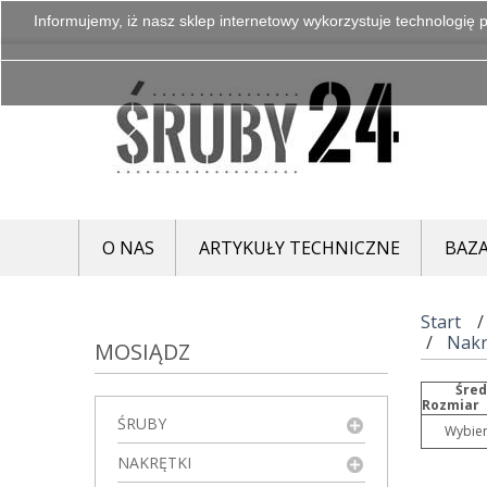
Informujemy, iż nasz sklep internetowy wykorzystuje technologię p
O NAS
ARTYKUŁY TECHNICZNE
BAZA
Start
Nakr
MOSIĄDZ
Śred
Rozmiar
ŚRUBY
Wybier
NAKRĘTKI