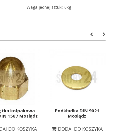
Waga jednej sztuki:
0
kg
ętka kołpakowa
Podkładka DIN 9021
Pręt 
DIN 1587 Mosiądz
Mosiądz
DAJ DO KOSZYKA
DODAJ DO KOSZYKA
DO