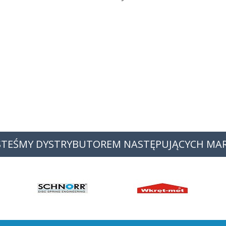
STEŚMY DYSTRYBUTOREM NASTĘPUJĄCYCH MA