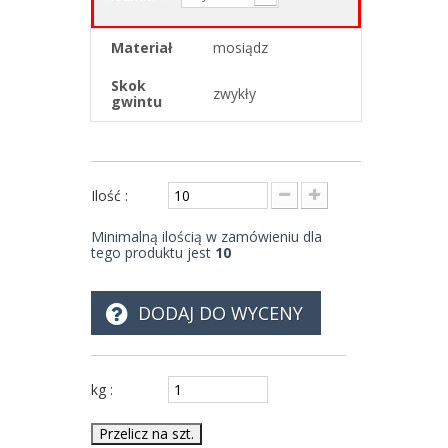
Materiał
mosiądz
Skok
zwykły
gwintu
Ilość :
Minimalną ilością w zamówieniu dla
tego produktu jest
10
DODAJ DO WYCENY
kg :
Przelicz na szt.