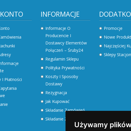
 KONTO
INFORMACJE
DODATK
Konto
Informacje O
Promocje
Producencie I
Zamówienia
Nowe Produk
Dostawcy Elementów
achunki
Najczęściej 
Połączeń – Śruby24
dresy
Sklepy Stacjo
Regulamin Sklepu
nformacje
Polityka Prywatności
te
Koszty I Sposoby
 I Płatności
Dostawy
apytania
Rezygnacja
owe
Jak Kupować
anie
Składanie Zamówień
Składanie Zapytań
Używamy plików