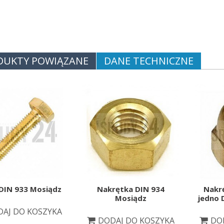
DUKTY POWIĄZANE
DANE TECHNICZNE
DIN 933 Mosiądz
Nakrętka DIN 934
Nakr
Mosiądz
jedno 
AJ DO KOSZYKA
DODAJ DO KOSZYKA
DO