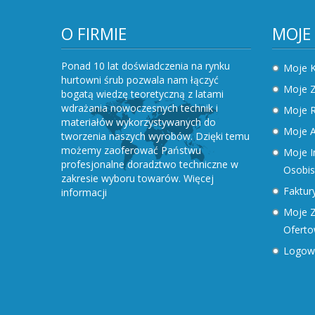
O FIRMIE
MOJE
Ponad 10 lat doświadczenia na rynku
Moje 
hurtowni śrub pozwala nam łączyć
Moje 
bogatą wiedzę teoretyczną z latami
wdrażania nowoczesnych technik i
Moje R
materiałów wykorzystywanych do
Moje A
tworzenia naszych wyrobów. Dzięki temu
możemy zaoferować Państwu
Moje I
profesjonalne doradztwo techniczne w
Osobis
zakresie wyboru towarów.
Więcej
Faktury
informacji
Moje Z
Ofert
Logow