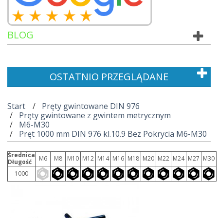
BLOG
OSTATNIO PRZEGLĄDANE
Start
Pręty gwintowane DIN 976
Pręty gwintowane z gwintem metrycznym
M6-M30
Pręt 1000 mm DIN 976 kl.10.9 Bez Pokrycia M6-M30
Średnica
M6
M8
M10
M12
M14
M16
M18
M20
M22
M24
M27
M30
Długość
1000