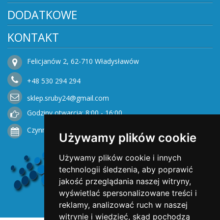
DODATKOWE
KONTAKT
Felicjanów 2, 62-710 Władysławów
+48
530
294 294
sklep.sruby24@gmail.com
Godziny otwarcia: 8:00 - 16:00
Czynne od Poniedziałku do Piątku
Używamy plików cookie
Używamy plików cookie i innych
technologii śledzenia, aby poprawić
jakość przeglądania naszej witryny,
wyświetlać spersonalizowane treści i
reklamy, analizować ruch w naszej
witrynie i wiedzieć, skąd pochodzą