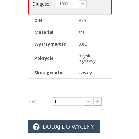
Długość :
1000
DIN
976
Materiał
stal
Wytrzymałość
8.8U
ocynk
Pokrycie
ogniowy
Skok gwintu
zwykły
Ilość :
DODAJ DO WYCENY