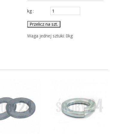
kg :
Przelicz na szt.
Waga jednej sztuki:
0
kg