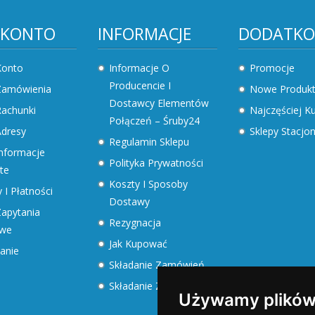
 KONTO
INFORMACJE
DODATK
Konto
Informacje O
Promocje
Producencie I
Zamówienia
Nowe Produk
Dostawcy Elementów
achunki
Najczęściej 
Połączeń – Śruby24
dresy
Sklepy Stacjo
Regulamin Sklepu
nformacje
Polityka Prywatności
te
Koszty I Sposoby
 I Płatności
Dostawy
apytania
Rezygnacja
owe
Jak Kupować
anie
Składanie Zamówień
Składanie Zapytań
Używamy plików