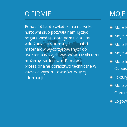
O FIRMIE
MOJE
Ponad 10 lat doświadczenia na rynku
Moje 
hurtowni śrub pozwala nam łączyć
Moje 
bogatą wiedzę teoretyczną z latami
wdrażania nowoczesnych technik i
Moje R
materiałów wykorzystywanych do
Moje A
tworzenia naszych wyrobów. Dzięki temu
możemy zaoferować Państwu
Moje I
profesjonalne doradztwo techniczne w
Osobis
zakresie wyboru towarów.
Więcej
Faktury
informacji
Moje Z
Ofert
Logow