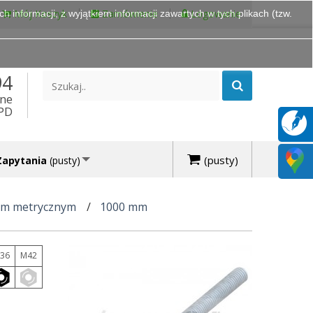
Mój Koszyk
Zamówienie
Logowanie
 informacji, z wyjątkiem informacji zawartych w tych plikach (tzw.
94
ine
DPD
(pusty)
Zapytania
(pusty)
em metrycznym
1000 mm
36
M42