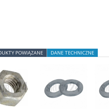
DUKTY POWIĄZANE
DANE TECHNICZNE