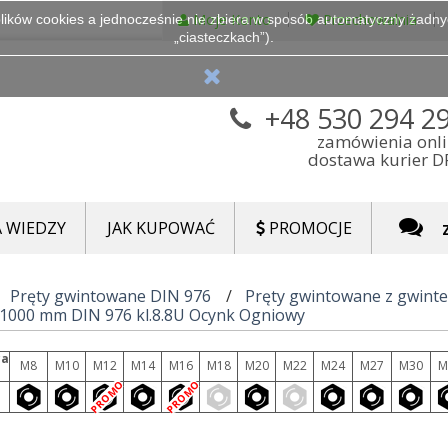
Moje Konto
Przechowalnia
lików cookies a jednocześnie nie zbiera w sposób automatyczny żadnych
„ciasteczkach”).
+48 530 294 2
zamówienia onl
dostawa kurier 
 WIEDZY
JAK KUPOWAĆ
PROMOCJE
Pręty gwintowane DIN 976
Pręty gwintowane z gwint
 1000 mm DIN 976 kl.8.8U Ocynk Ogniowy
ca
M8
M10
M12
M14
M16
M18
M20
M22
M24
M27
M30
M
PROMO
PROMO