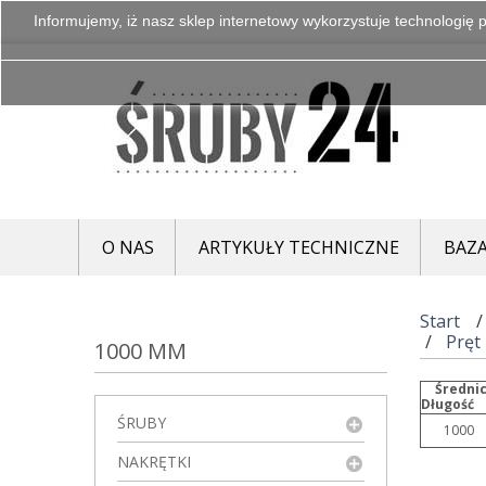
Informujemy, iż nasz sklep internetowy wykorzystuje technologię p
O NAS
ARTYKUŁY TECHNICZNE
BAZA
Start
Pręt
1000 MM
Średni
Długość
ŚRUBY
1000
NAKRĘTKI