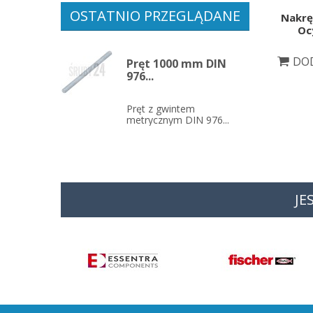
OSTATNIO PRZEGLĄDANE
Nakrę
Oc
DOD
Pręt 1000 mm DIN
976...
Pręt z gwintem
metrycznym DIN 976...
JE