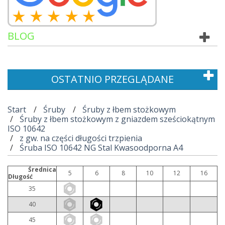
BLOG
OSTATNIO PRZEGLĄDANE
Start
Śruby
Śruby z łbem stożkowym
Śruby z łbem stożkowym z gniazdem sześciokątnym
ISO 10642
z gw. na części długości trzpienia
Śruba ISO 10642 NG Stal Kwasoodporna A4
Średnica
5
6
8
10
12
16
Długość
35
40
45