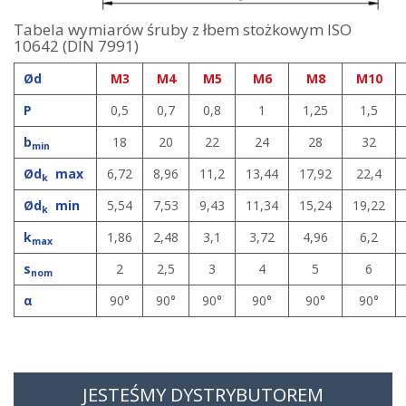
Tabela wymiarów śruby z łbem stożkowym ISO
10642 (DIN 7991)
Ød
M3
M4
M5
M6
M8
M10
P
0,5
0,7
0,8
1
1,25
1,5
b
18
20
22
24
28
32
min
Ød
max
6,72
8,96
11,2
13,44
17,92
22,4
k
Ød
min
5,54
7,53
9,43
11,34
15,24
19,22
k
k
1,86
2,48
3,1
3,72
4,96
6,2
max
s
2
2,5
3
4
5
6
nom
α
90
°
90
°
90
°
90
°
90
°
90
°
JESTEŚMY DYSTRYBUTOREM