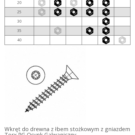
20
25
30
35
40
Wkręt do drewna z łbem stożkowym z gniazdem
Torx PG Ocynk Galwaniczny