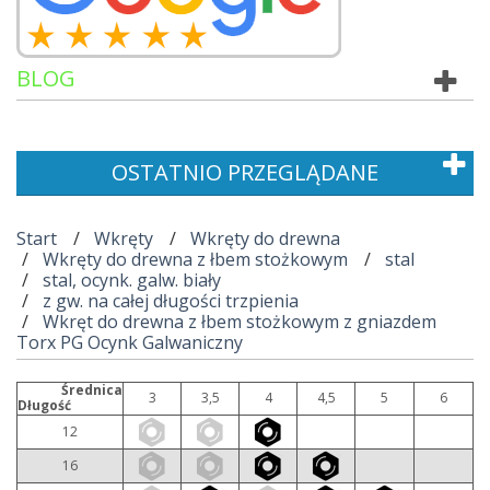
BLOG
OSTATNIO PRZEGLĄDANE
Start
Wkręty
Wkręty do drewna
Wkręty do drewna z łbem stożkowym
stal
stal, ocynk. galw. biały
z gw. na całej długości trzpienia
Wkręt do drewna z łbem stożkowym z gniazdem
Torx PG Ocynk Galwaniczny
Średnica
3
3,5
4
4,5
5
6
Długość
12
16