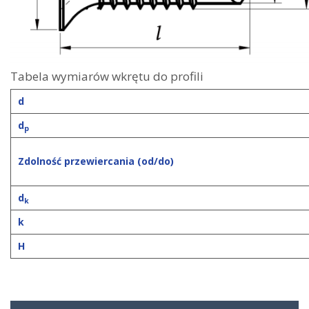
Tabela wymiarów wkrętu do profili
d
d
p
Zdolność przewiercania (od/do)
d
k
k
H