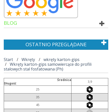
BLOG
OSTATNIO PRZEGLĄDANE
Start
Wkręty
wkręty karton-gips
Wkręty karton-gips samowiercące do profili
stalowych stal fosfatowana (Ph)
Średnica
3,9
Długość
25
35
45