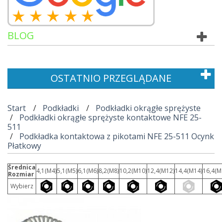
BLOG
OSTATNIO PRZEGLĄDANE
Start
Podkładki
Podkładki okrągłe sprężyste
Podkładki okrągłe sprężyste kontaktowe NFE 25-
511
Podkładka kontaktowa z pikotami NFE 25-511 Ocynk
Płatkowy
Średnica
4,1(M4)
5,1(M5)
6,1(M6)
8,2(M8)
10,2(M10)
12,4(M12)
14,4(M14)
16,4(M
Rozmiar
Wybierz