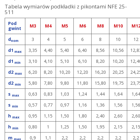
Tabela wymiarów podkładki z pikontami NFE 25-
511
Pod
M3
M4
M5
M6
M8
M10
M1
gwint
d
3
4
5
6
8
10
12
nom
d1
3,35
4,40
5,40
6,40
8,56
10,56
12,8
max
d1
3,10
4,10
5,10
6,10
8,20
10,20
12,4
min
d2
6,20
8,20
10,20
12,20
16,20
20,25
24,2
max
d2
5,80
7,80
9,80
11,80
15,80
19,75
23,7
min
s
0,63
0,83
1,03
1,24
1,44
1,64
1,6
max
s
0,57
0,77
0,97
1,16
1,36
1,56
1,5
min
h
0,95
1,15
1,50
1,80
2,40
2,60
2,6
max
h
0,80
1
1,25
1,50
1,95
2,15
2,1
min
m
0,9
1,1
2,2
2,2
2,2
2,2
2,2
max