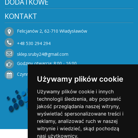
DODATKOWE
KONTAKT
Felicjanów 2, 62-710 Władysławów
+48
530
294 294
sklep.sruby24@gmail.com
Godziny otwarcia: 8:00 - 16:00
Czynne od Poniedziałku do Piątku
Używamy plików cookie
Używamy plików cookie i innych
technologii śledzenia, aby poprawić
jakość przeglądania naszej witryny,
wyświetlać spersonalizowane treści i
reklamy, analizować ruch w naszej
witrynie i wiedzieć, skąd pochodzą
nasi użytkownicy.