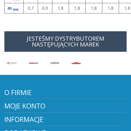
m
0,7
0,9
1,8
1,8
1,8
1,8
1,8
min
JESTEŚMY DYSTRYBUTOREM
NASTĘPUJĄCYCH MAREK
O FIRMIE
MOJE KONTO
INFORMACJE