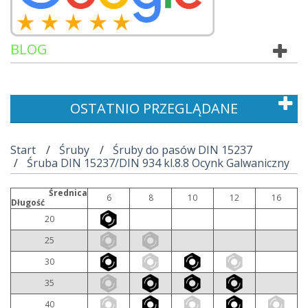
BLOG
OSTATNIO PRZEGLĄDANE
Start
Śruby
Śruby do pasów DIN 15237
Śruba DIN 15237/DIN 934 kl.8.8 Ocynk Galwaniczny
Średnica
6
8
10
12
16
Długość
20
25
30
35
40