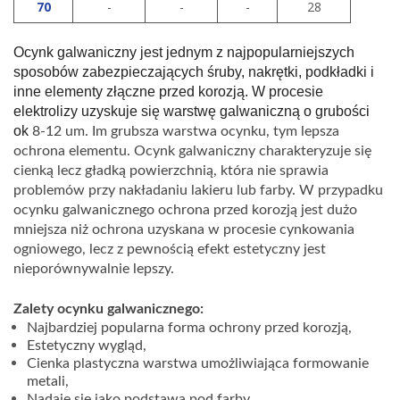
70
-
-
-
28
Ocynk galwaniczny jest jednym z najpopularniejszych
sposobów zabezpieczających śruby, nakrętki, podkładki i
inne elementy złączne przed korozją. W procesie
elektrolizy uzyskuje się warstwę galwaniczną o grubości
ok
8-12 um. Im grubsza warstwa ocynku, tym lepsza
ochrona elementu. Ocynk galwaniczny charakteryzuje się
cienką lecz gładką powierzchnią, która nie sprawia
problemów przy nakładaniu lakieru lub farby. W przypadku
ocynku galwanicznego ochrona przed korozją jest dużo
mniejsza niż ochrona uzyskana w procesie cynkowania
ogniowego, lecz z pewnością efekt estetyczny jest
nieporównywalnie lepszy.
Zalety ocynku galwanicznego:
Najbardziej popularna forma ochrony przed korozją,
Estetyczny wygląd,
Cienka plastyczna warstwa umożliwiająca formowanie
metali,
Nadaje się jako podstawa pod farby,