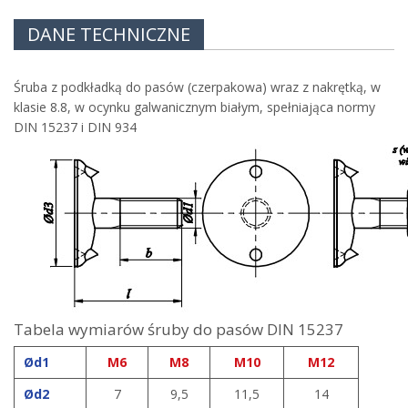
DANE TECHNICZNE
Śruba z podkładką do pasów (czerpakowa) wraz z nakrętką, w
klasie 8.8, w ocynku galwanicznym białym, spełniająca normy
DIN 15237 i DIN 934
Tabela wymiarów śruby do pasów DIN 15237
Ød1
M6
M8
M10
M12
Ød2
7
9,5
11,5
14