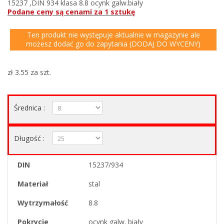
15237 ,DIN 934 klasa 8.8 ocynk galw.biały
Podane ceny są cenami za 1 sztukę
Ten produkt nie występuje aktualnie w magazynie ale
możesz dodać go do zapytania (DODAJ DO WYCENY)
zł 3.55
za szt.
Średnica :
Długość :
DIN
15237/934
Materiał
stal
Wytrzymałość
8.8
Pokrycie
ocynk galw. biały