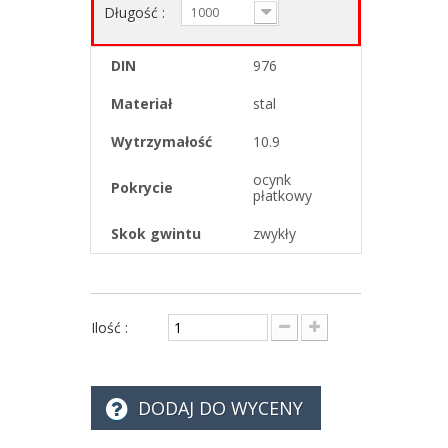
Długość :
1000
DIN
976
Materiał
stal
Wytrzymałość
10.9
ocynk
Pokrycie
płatkowy
Skok gwintu
zwykły
Ilość :
DODAJ DO WYCENY