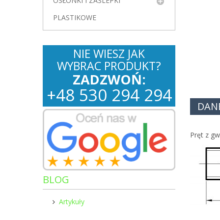
OSŁONKI I ZAŚLEPKI
PLASTIKOWE
NIE WIESZ JAK
WYBRAC PRODUKT?
ZADZWOŃ:
+
48
530
294 294
DAN
Pręt z g
BLOG
Artykuły