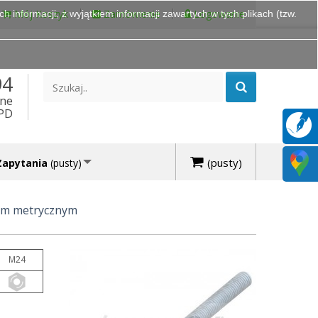
Mój Koszyk
Zamówienie
Logowanie
 informacji, z wyjątkiem informacji zawartych w tych plikach (tzw.
94
ine
DPD
(pusty)
Zapytania
(pusty)
em metrycznym
M24