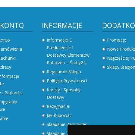
 KONTO
INFORMACJE
DODATK
Konto
Informacje O
Promocje
Producencie I
Zamówienia
Nowe Produk
Dostawcy Elementów
achunki
Najczęściej 
Połączeń – Śruby24
dresy
Sklepy Stacjo
Regulamin Sklepu
nformacje
Polityka Prywatności
te
Koszty I Sposoby
 I Płatności
Dostawy
apytania
Rezygnacja
owe
Jak Kupować
anie
Składanie Zamówień
Składanie Zapytań