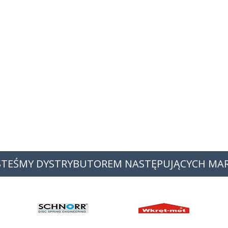
STEŚMY DYSTRYBUTOREM NASTĘPUJĄCYCH MA