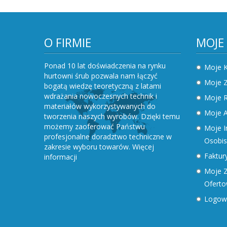
O FIRMIE
MOJE
Ponad 10 lat doświadczenia na rynku
Moje 
hurtowni śrub pozwala nam łączyć
Moje 
bogatą wiedzę teoretyczną z latami
wdrażania nowoczesnych technik i
Moje R
materiałów wykorzystywanych do
Moje A
tworzenia naszych wyrobów. Dzięki temu
możemy zaoferować Państwu
Moje I
profesjonalne doradztwo techniczne w
Osobis
zakresie wyboru towarów.
Więcej
Faktury
informacji
Moje Z
Ofert
Logow