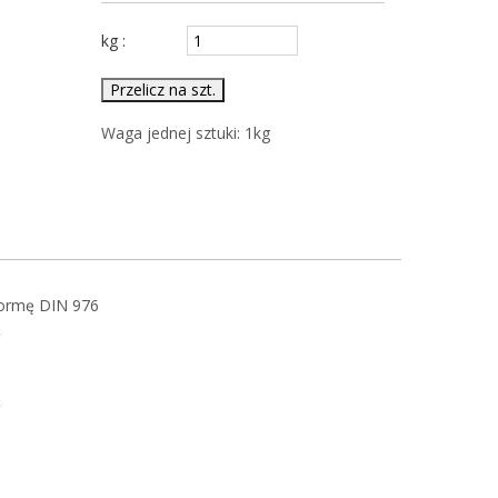
kg :
Przelicz na szt.
Waga jednej sztuki:
1
kg
normę DIN 976