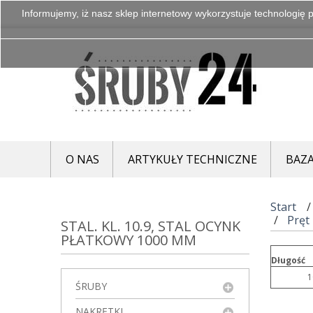
Informujemy, iż nasz sklep internetowy wykorzystuje technologię p
O NAS
ARTYKUŁY TECHNICZNE
BAZA
Start
Pręt
STAL. KL. 10.9, STAL OCYNK
PŁATKOWY 1000 MM
Długość
1
ŚRUBY
NAKRĘTKI