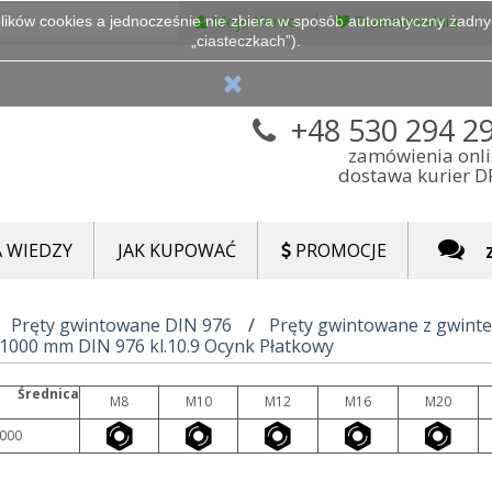
Moje Konto
Przechowalnia
lików cookies a jednocześnie nie zbiera w sposób automatyczny żadnych
„ciasteczkach”).
+48 530 294 2
zamówienia onl
dostawa kurier 
 WIEDZY
JAK KUPOWAĆ
PROMOCJE
Pręty gwintowane DIN 976
Pręty gwintowane z gwint
 1000 mm DIN 976 kl.10.9 Ocynk Płatkowy
Średnica
M8
M10
M12
M16
M20
000