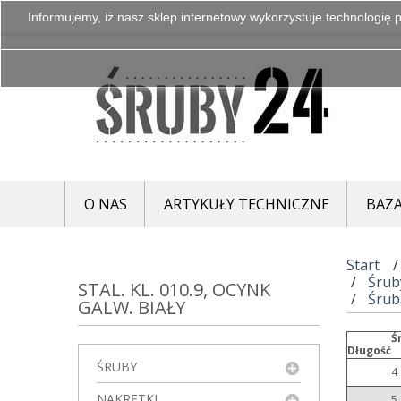
Informujemy, iż nasz sklep internetowy wykorzystuje technologię p
O NAS
ARTYKUŁY TECHNICZNE
BAZA
Start
Śrub
STAL. KL. 010.9, OCYNK
Śrub
GALW. BIAŁY
Ś
Długość
ŚRUBY
4
NAKRĘTKI
5