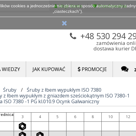
Moje Konto
Przechowalnia
lików cookies a jednocześnie nie zbiera w sposób automatyczny żadnych
„ciasteczkach”).
+48 530 294 2
zamówienia onl
dostawa kurier 
 WIEDZY
JAK KUPOWAĆ
PROMOCJE
Śruby
Śruby z łbem wypukłym ISO 7380
y z łbem wypukłym z gniazdem sześciokątnym ISO 7380-1
a ISO 7380 -1 PG kl.010.9 Ocynk Galwaniczny
rednica
3
4
5
6
8
10
12