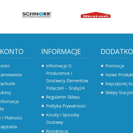
 KONTO
INFORMACJE
DODATK
Konto
Informacje O
Promocje
Producencie I
Zamówienia
Nowe Produk
Dostawcy Elementów
achunki
Najczęściej 
Połączeń – Śruby24
dresy
Sklepy Stacjo
Regulamin Sklepu
nformacje
Polityka Prywatności
te
Koszty I Sposoby
 I Płatności
Dostawy
apytania
Rezygnacja