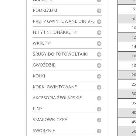
6
PODKŁADKI
8
PRĘTY GWINTOWANE DIN 976
10
NITY I NITONAKRĘTKI
12
WKRĘTY
14
ŚRUBY DO FOTOWOLTAIKI
16
GWOŹDZIE
18
20
KOŁKI
25
KORKI GWINTOWANE
30
AKCESORIA ŻEGLARSKIE
35
LINY
40
SMAROWNICZKA
45
SWORZNIE
50