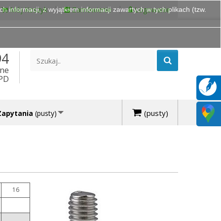
Mój Koszyk
Zamówienie
Logowanie
 informacji, z wyjątkiem informacji zawartych w tych plikach (tzw.
94
ine
DPD
(pusty)
Zapytania
(pusty)
16