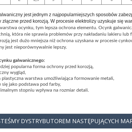
lwaniczny jest jednym z najpopularniejszych sposobów zabezpie
 złączne przed korozją. W procesie elektrolizy uzyskuje się w
warstwa ocynku, tym lepsza ochrona elementu. Ocynk galwaniczn
hnią, która nie sprawia problemów przy nakładaniu lakieru lu
rozją jest dużo mniejsza niż ochrona uzyskana w procesie cynk
ny jest nieporównywalnie lepszy.
cynku galwanicznego:
dziej popularna forma ochrony przed korozją,
czny wygląd,
 plastyczna warstwa umożliwiająca formowanie metali,
 się jako podstawa pod farby,
malnym stopniu wpływa na rozmiar detali.
STEŚMY DYSTRYBUTOREM NASTĘPUJĄCYCH MA