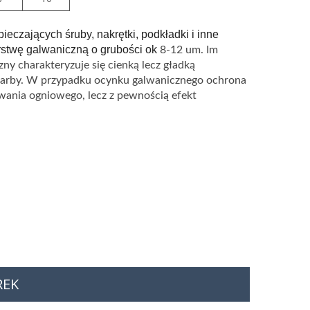
czających śruby, nakrętki, podkładki i inne
arstwę galwaniczną o grubości ok
8-12 um. Im
y charakteryzuje się cienką lecz gładką
b farby. W przypadku ocynku galwanicznego ochrona
owania ogniowego, lecz z pewnością efekt
REK