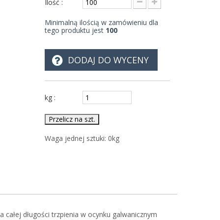
Ilość :
Minimalną ilością w zamówieniu dla
tego produktu jest
100
DODAJ DO WYCENY
kg :
Przelicz na szt.
Waga jednej sztuki:
0
kg
 całej długości trzpienia w ocynku galwanicznym