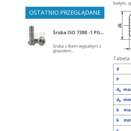
białym, 
OSTATNIO PRZEGLĄDANE
Śruba ISO 7380 -1 PG...
Śruba z łbem wypukłym z
gniazdem...
Tabela
d
P
d
max
k
d
min
k
k max
k min
s