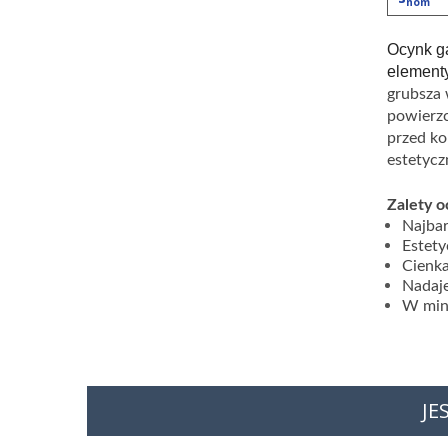
nom
Ocynk ga
elementy
grubsza 
powierzc
przed ko
estetycz
Zalety o
Najbar
Estety
Cienka
Nadaje
W mini
JE