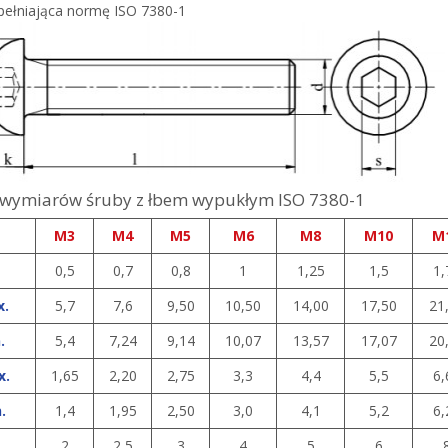
spełniająca normę ISO 7380-1
 wymiarów śruby z łbem wypukłym ISO 7380-1
M3
M4
M5
M6
M8
M10
M
0,5
0,7
0,8
1
1,25
1,5
1,
.
5,7
7,6
9,50
10,50
14,00
17,50
21
.
5,4
7,24
9,14
10,07
13,57
17,07
20
.
1,65
2,20
2,75
3,3
4,4
5,5
6,
.
1,4
1,95
2,50
3,0
4,1
5,2
6,
2
2,5
3
4
5
6