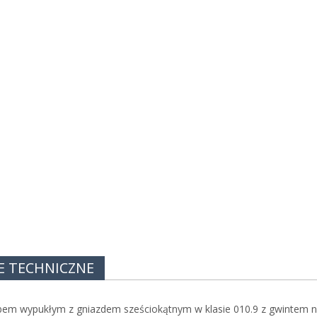
E TECHNICZNE
łbem wypukłym z gniazdem sześciokątnym w klasie 010.9 z gwintem na