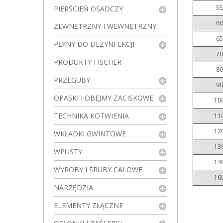
55
PIERŚCIEŃ OSADCZY
60
ZEWNĘTRZNY I WEWNĘTRZNY
65
PŁYNY DO DEZYNFEKCJI
70
PRODUKTY FISCHER
80
PRZEGUBY
90
OPASKI I OBEJMY ZACISKOWE
10
TECHNIKA KOTWIENIA
11
12
WKŁADKI GWINTOWE
13
WPUSTY
14
WYROBY I ŚRUBY CALOWE
16
NARZĘDZIA
ELEMENTY ZŁĄCZNE