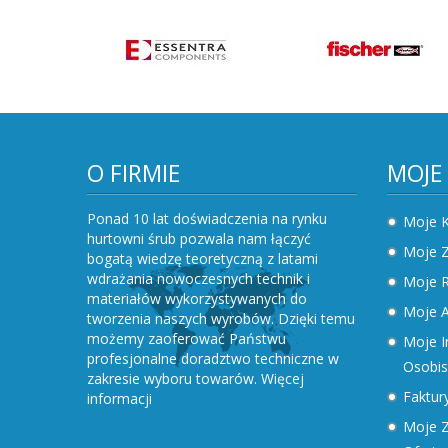
O FIRMIE
MOJE
Ponad 10 lat doświadczenia na rynku
Moje 
hurtowni śrub pozwala nam łączyć
Moje 
bogatą wiedzę teoretyczną z latami
wdrażania nowoczesnych technik i
Moje R
materiałów wykorzystywanych do
Moje A
tworzenia naszych wyrobów. Dzięki temu
możemy zaoferować Państwu
Moje I
profesjonalne doradztwo techniczne w
Osobis
zakresie wyboru towarów.
Więcej
Faktury
informacji
Moje Z