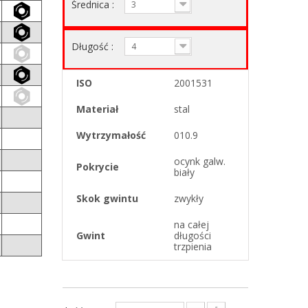
Średnica :
3
Długość :
4
ISO
2001531
Materiał
stal
Wytrzymałość
010.9
ocynk galw.
Pokrycie
biały
Skok gwintu
zwykły
na całej
Gwint
długości
trzpienia