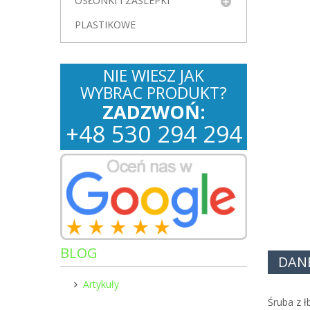
OSŁONKI I ZAŚLEPKI
PLASTIKOWE
NIE WIESZ JAK
WYBRAC PRODUKT?
ZADZWOŃ:
+
48
530
294 294
BLOG
DAN
Artykuły
Śruba z 