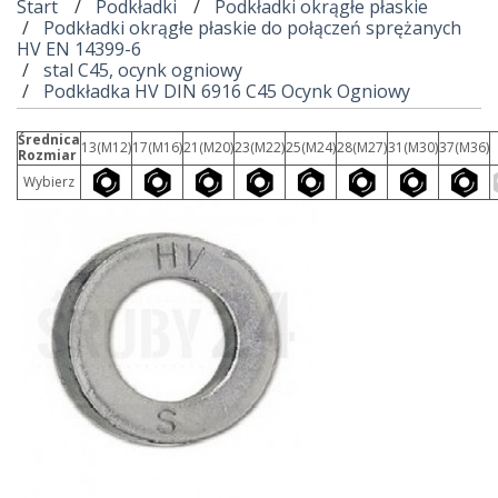
Start
Podkładki
Podkładki okrągłe płaskie
Podkładki okrągłe płaskie do połączeń sprężanych
HV EN 14399-6
stal C45, ocynk ogniowy
Podkładka HV DIN 6916 C45 Ocynk Ogniowy
Średnica
13(M12)
17(M16)
21(M20)
23(M22)
25(M24)
28(M27)
31(M30)
37(M36)
Rozmiar
Wybierz