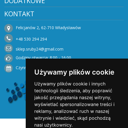
DODATKOWE
KONTAKT
Felicjanów 2, 62-710 Władysławów
+48
530
294 294
sklep.sruby24@gmail.com
Godziny otwarcia: 8:00 - 16:00
Czynne od Poniedziałku do Piątku
Używamy plików cookie
Używamy plików cookie i innych
technologii śledzenia, aby poprawić
jakość przeglądania naszej witryny,
wyświetlać spersonalizowane treści i
reklamy, analizować ruch w naszej
witrynie i wiedzieć, skąd pochodzą
nasi użytkownicy.