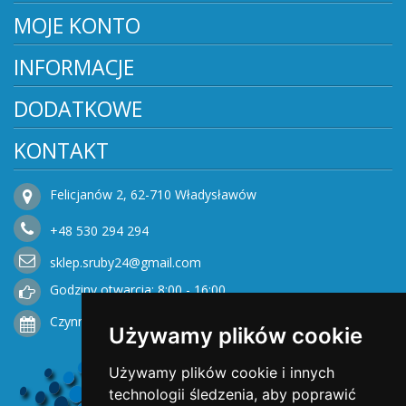
MOJE KONTO
INFORMACJE
DODATKOWE
KONTAKT
Felicjanów 2, 62-710 Władysławów
+48
530
294 294
sklep.sruby24@gmail.com
Godziny otwarcia: 8:00 - 16:00
Czynne od Poniedziałku do Piątku
Używamy plików cookie
Używamy plików cookie i innych
technologii śledzenia, aby poprawić