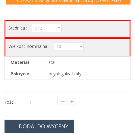
możesz dodać go do zapytania (DODAJ DO WYCENY)
Średnica :
Wielkość nominalna :
Materiał
stal
Pokrycie
ocynk galw. biały
Ilość :
DODAJ DO WYCENY