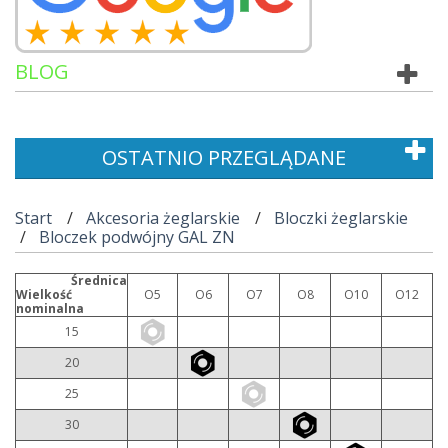
BLOG
OSTATNIO PRZEGLĄDANE
Start
Akcesoria żeglarskie
Bloczki żeglarskie
Bloczek podwójny GAL ZN
Średnica
Wielkość
O5
O6
O7
O8
O10
O12
nominalna
15
20
25
30