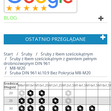
BLOG
OSTATNIO PRZEGLĄDANE
Start
Śruby
Śruby z łbem sześciokątnym
Śruby z łbem sześciokątnym z gwintem pełnym
drobnozwojnym DIN 961
M8-M20
Śruba DIN 961 kl.10.9 Bez Pokrycia M8-M20
Średnica
M8x1
M10x1
M10x1,25
M12x1,25
M12x1,5
M14x1,5
M16x1,5
M18x1,5
Długość
20
25
30