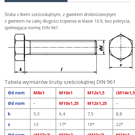
Śruba z łbem sześciokątnym, z gwintem drobnozwojnym
z gwintem na całej długości trzpienia w klasie 10.9, bez pokrycia,
spełniająca normę DIN 961
Tabela wymiarów śruby sześciokątnej DIN 961
Ød nom
M8x1
M10x1
M12x1,5
(M14x1,5
Ød nom
-
M10x1,25
M12x1,25
-
k
5,3
6,4
7,5
8,8
s
13
17*
19*
22*
Ød nom
(M27x2)
M30x2
(M33x2)
M36x3