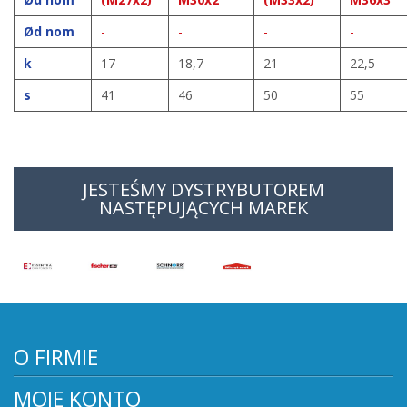
Ød nom
-
-
-
-
k
17
18,7
21
22,5
s
41
46
50
55
JESTEŚMY DYSTRYBUTOREM
NASTĘPUJĄCYCH MAREK
O FIRMIE
MOJE KONTO