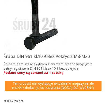
Śruba DIN 961 kl.10.9 Bez Pokrycia M8-M20
Śruba z łbem sześciokątnym z gwintem drobnozwojnym z
pełnym gwintem DIN 961 klasa 10.9 bez pokrycia
Podane ceny są cenami za 1 sztukę
Ten produkt nie występuje aktualnie w magazynie ale
możesz dodać go do zapytania (DODAJ DO WYCENY)
zł 0.47
za szt.