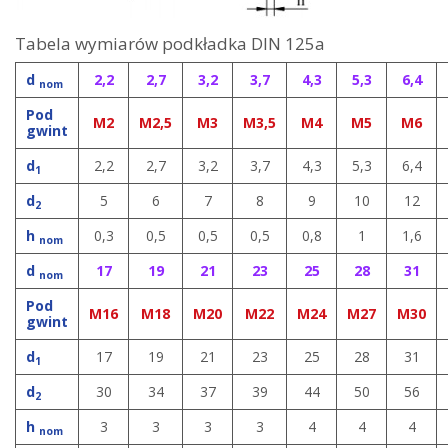
Tabela wymiarów podkładka DIN 125a
d
2,2
2,7
3,2
3,7
4,3
5,3
6,4
nom
Pod
M2
M2,5
M3
M3,5
M4
M5
M6
gwint
d
2,2
2,7
3,2
3,7
4,3
5,3
6,4
1
d
5
6
7
8
9
10
12
2
h
0,3
0,5
0,5
0,5
0,8
1
1,6
nom
d
17
19
21
23
25
28
31
nom
Pod
M16
M18
M20
M22
M24
M27
M30
gwint
d
17
19
21
23
25
28
31
1
d
30
34
37
39
44
50
56
2
h
3
3
3
3
4
4
4
nom