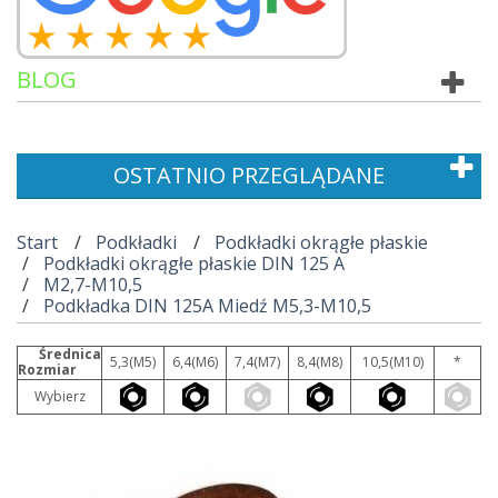
BLOG
OSTATNIO PRZEGLĄDANE
Start
Podkładki
Podkładki okrągłe płaskie
Podkładki okrągłe płaskie DIN 125 A
M2,7-M10,5
Podkładka DIN 125A Miedź M5,3-M10,5
Średnica
5,3(M5)
6,4(M6)
7,4(M7)
8,4(M8)
10,5(M10)
*
Rozmiar
Wybierz