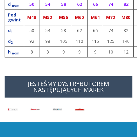
d
50
54
58
62
66
74
82
nom
Pod
M48
M52
M56
M60
M64
M72
M80
gwint
d
50
54
58
62
66
74
82
1
d
92
98
105
110
115
125
140
2
h
8
8
9
9
9
10
12
nom
JESTEŚMY DYSTRYBUTOREM
NASTĘPUJĄCYCH MAREK