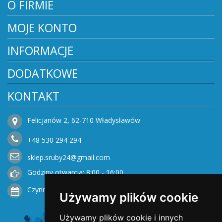
O FIRMIE
MOJE KONTO
INFORMACJE
DODATKOWE
KONTAKT
Felicjanów 2, 62-710 Władysławów
+48
530
294 294
sklep.sruby24@gmail.com
Godziny otwarcia: 8:00 - 16:00
Czynne od Poniedziałku do Piątku
Używamy plików cookie
Używamy plików cookie i innych