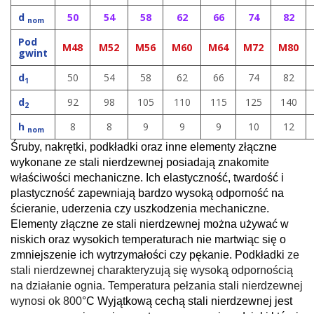
d
50
54
58
62
66
74
82
nom
Pod
M48
M52
M56
M60
M64
M72
M80
gwint
d
50
54
58
62
66
74
82
1
d
92
98
105
110
115
125
140
2
h
8
8
9
9
9
10
12
nom
Śruby, nakrętki, podkładki oraz inne elementy złączne
wykonane ze stali nierdzewnej posiadają znakomite
właściwości mechaniczne. Ich elastyczność, twardość i
plastyczność zapewniają bardzo wysoką odporność na
ścieranie, uderzenia czy uszkodzenia mechaniczne.
Elementy złączne ze stali nierdzewnej można używać w
niskich oraz wysokich temperaturach nie martwiąc się o
zmniejszenie ich wytrzymałości czy pękanie. Podkładki
ze
stali nierdzewnej charakteryzują się wysoką odpornością
na działanie ognia. Temperatura pełzania stali nierdzewnej
wynosi ok 800
°C Wyjątkową cechą stali nierdzewnej jest