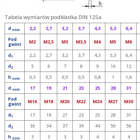
Tabela wymiarów podkładka DIN 125a
d
2,2
2,7
3,2
3,7
4,3
5,3
6,4
nom
Pod
M2
M2,5
M3
M3,5
M4
M5
M6
gwint
d
2,2
2,7
3,2
3,7
4,3
5,3
6,4
1
d
5
6
7
8
9
10
12
2
h
0,3
0,5
0,5
0,5
0,8
1
1,6
nom
d
17
19
21
23
25
28
31
nom
Pod
M16
M18
M20
M22
M24
M27
M30
gwint
d
17
19
21
23
25
28
31
1
d
30
34
37
39
44
50
56
2
h
3
3
3
3
4
4
4
nom