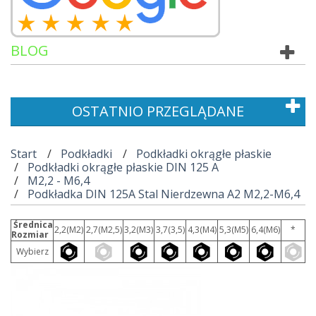
BLOG
OSTATNIO PRZEGLĄDANE
Start
Podkładki
Podkładki okrągłe płaskie
Podkładki okrągłe płaskie DIN 125 A
M2,2 - M6,4
Podkładka DIN 125A Stal Nierdzewna A2 M2,2-M6,4
Średnica
2,2(M2)
2,7(M2,5)
3,2(M3)
3,7(3,5)
4,3(M4)
5,3(M5)
6,4(M6)
*
Rozmiar
Wybierz