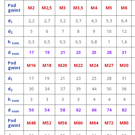
Pod
M2
M2,5
M3
M3,5
M4
M5
M6
gwint
d
2,2
2,7
3,2
3,7
4,3
5,3
6,4
1
d
5
6
7
8
9
10
12
2
h
0,3
0,5
0,5
0,5
0,8
1
1,6
nom
d
17
19
21
23
25
28
31
nom
Pod
M16
M18
M20
M22
M24
M27
M30
gwint
d
17
19
21
23
25
28
31
1
d
30
34
37
39
44
50
56
2
h
3
3
3
3
4
4
4
nom
d
50
54
58
62
66
74
82
nom
Pod
M48
M52
M56
M60
M64
M72
M80
gwint