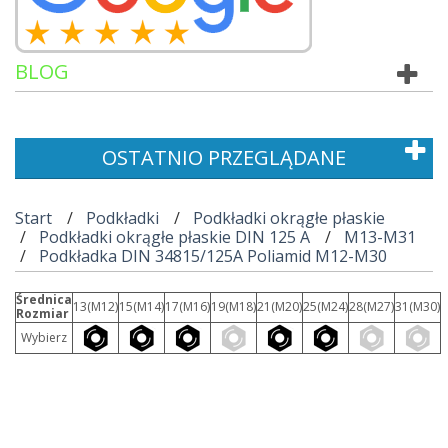
BLOG
OSTATNIO PRZEGLĄDANE
Start
Podkładki
Podkładki okrągłe płaskie
Podkładki okrągłe płaskie DIN 125 A
M13-M31
Podkładka DIN 34815/125A Poliamid M12-M30
Średnica
13(M12)
15(M14)
17(M16)
19(M18)
21(M20)
25(M24)
28(M27)
31(M30)
Rozmiar
Wybierz