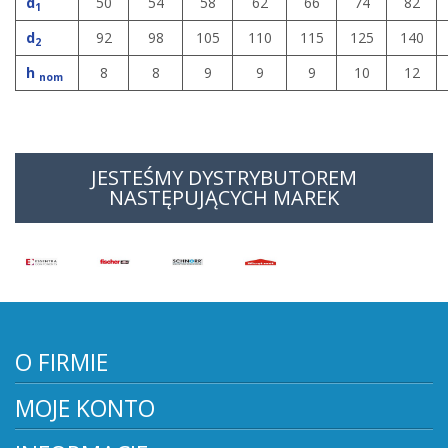
d
50
54
58
62
66
74
82
1
d
92
98
105
110
115
125
140
2
h
8
8
9
9
9
10
12
nom
JESTEŚMY DYSTRYBUTOREM
NASTĘPUJĄCYCH MAREK
O FIRMIE
MOJE KONTO