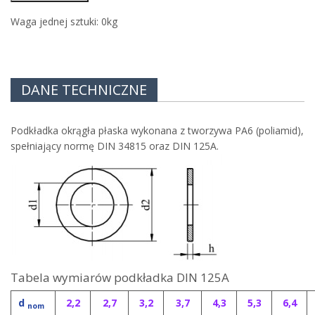
Waga jednej sztuki:
0
kg
DANE TECHNICZNE
Podkładka okrągła płaska wykonana z tworzywa PA6 (poliamid),
spełniający normę DIN 34815 oraz DIN 125A.
Tabela wymiarów podkładka DIN 125A
d
2,2
2,7
3,2
3,7
4,3
5,3
6,4
nom