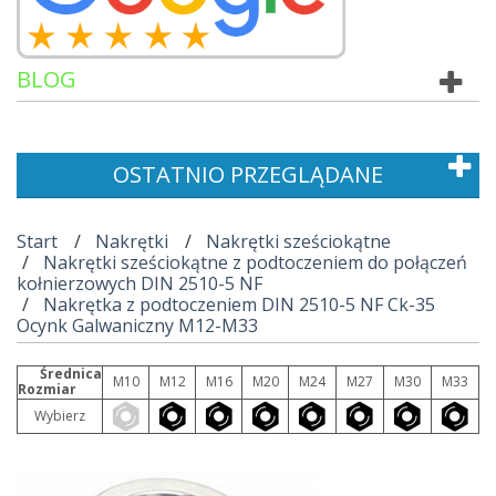
BLOG
OSTATNIO PRZEGLĄDANE
Start
Nakrętki
Nakrętki sześciokątne
Nakrętki sześciokątne z podtoczeniem do połączeń
kołnierzowych DIN 2510-5 NF
Nakrętka z podtoczeniem DIN 2510-5 NF Ck-35
Ocynk Galwaniczny M12-M33
Średnica
M10
M12
M16
M20
M24
M27
M30
M33
Rozmiar
Wybierz