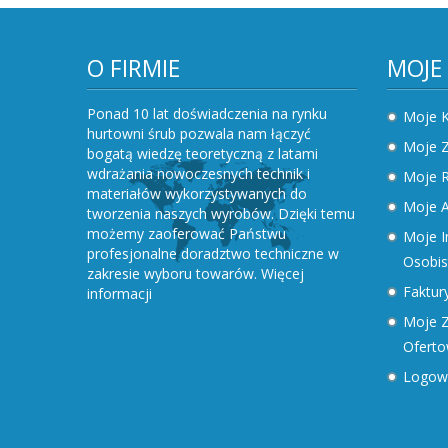
O FIRMIE
MOJE
Ponad 10 lat doświadczenia na rynku
Moje 
hurtowni śrub pozwala nam łączyć
Moje 
bogatą wiedzę teoretyczną z latami
wdrażania nowoczesnych technik i
Moje R
materiałów wykorzystywanych do
Moje A
tworzenia naszych wyrobów. Dzięki temu
możemy zaoferować Państwu
Moje I
profesjonalne doradztwo techniczne w
Osobis
zakresie wyboru towarów.
Więcej
Faktury
informacji
Moje Z
Ofert
Logow