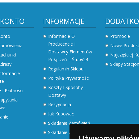
 KONTO
INFORMACJE
DODATK
Konto
Informacje O
Promocje
Producencie I
Zamówienia
Nowe Produk
Dostawcy Elementów
achunki
Najczęściej 
Połączeń – Śruby24
dresy
Sklepy Stacjo
Regulamin Sklepu
nformacje
Polityka Prywatności
te
Koszty I Sposoby
 I Płatności
Dostawy
apytania
Rezygnacja
owe
Jak Kupować
anie
Składanie Zamówień
Składanie Zapytań
Używamy plików