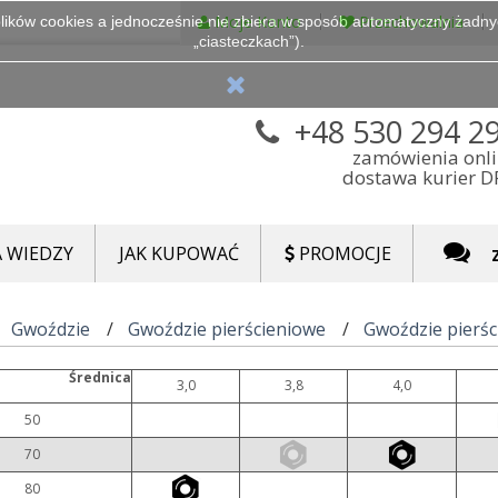
Moje Konto
Przechowalnia
lików cookies a jednocześnie nie zbiera w sposób automatyczny żadnych
„ciasteczkach”).
+48 530 294 2
zamówienia onl
dostawa kurier 
 WIEDZY
JAK KUPOWAĆ
PROMOCJE
Gwoździe
Gwoździe pierścieniowe
Gwoździe pierśc
Średnica
3,0
3,8
4,0
50
70
80