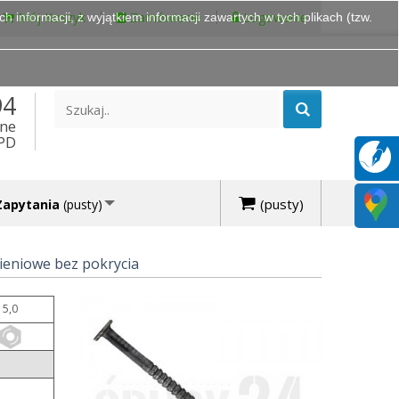
Mój Koszyk
Zamówienie
Logowanie
 informacji, z wyjątkiem informacji zawartych w tych plikach (tzw.
94
ine
DPD
(pusty)
Zapytania
(pusty)
ieniowe bez pokrycia
5,0