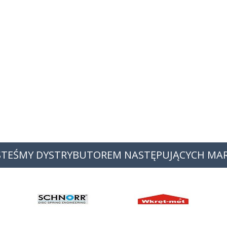
STEŚMY DYSTRYBUTOREM NASTĘPUJĄCYCH MA