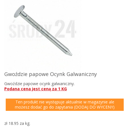
Gwoździe papowe Ocynk Galwaniczny
Gwoździe papowe ocynk galwaniczny.
Podana cena jest ceną za 1 KG
Ten produkt nie występuje aktualnie w magazynie ale
możesz dodać go do zapytania (DODAJ DO WYCENY)
zł 18.95
za kg.