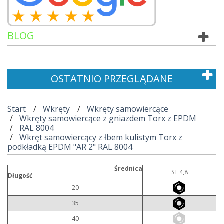
BLOG
OSTATNIO PRZEGLĄDANE
Start
Wkręty
Wkręty samowiercące
Wkręty samowiercące z gniazdem Torx z EPDM
RAL 8004
Wkręt samowiercący z łbem kulistym Torx z
podkładką EPDM "AR 2" RAL 8004
Średnica
ST 4,8
Długość
20
35
40