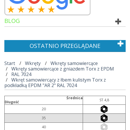
BLOG
OSTATNIO PRZEGLĄDANE
Start
Wkręty
Wkręty samowiercące
Wkręty samowiercące z gniazdem Torx z EPDM
RAL 7024
Wkręt samowiercący z łbem kulistym Torx z
podkładką EPDM "AR 2" RAL 7024
Średnica
ST 4,8
Długość
20
35
40