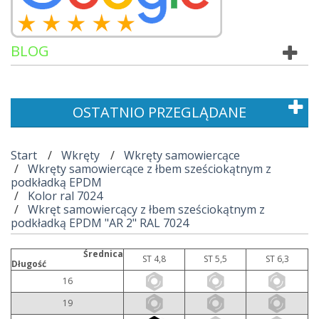
BLOG
OSTATNIO PRZEGLĄDANE
Start
Wkręty
Wkręty samowiercące
Wkręty samowiercące z łbem sześciokątnym z
podkładką EPDM
Kolor ral 7024
Wkręt samowiercący z łbem sześciokątnym z
podkładką EPDM "AR 2" RAL 7024
Średnica
ST 4,8
ST 5,5
ST 6,3
Długość
16
19